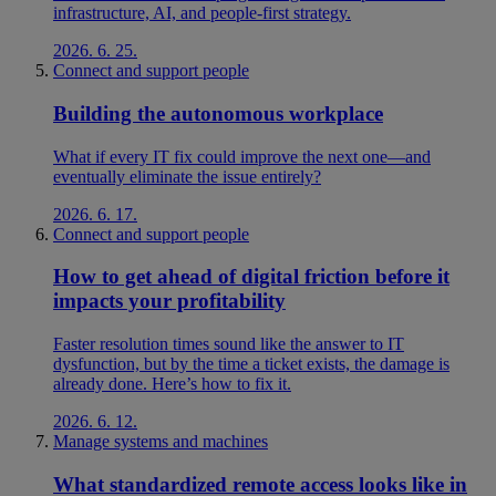
infrastructure, AI, and people-first strategy.
2026. 6. 25.
Connect and support people
Building the autonomous workplace
What if every IT fix could improve the next one—and
eventually eliminate the issue entirely?
2026. 6. 17.
Connect and support people
How to get ahead of digital friction before it
impacts your profitability
Faster resolution times sound like the answer to IT
dysfunction, but by the time a ticket exists, the damage is
already done. Here’s how to fix it.
2026. 6. 12.
Manage systems and machines
What standardized remote access looks like in