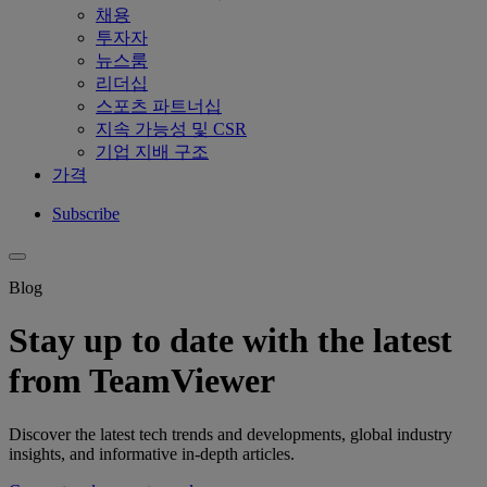
채용
투자자
뉴스룸
리더십
스포츠 파트너십
지속 가능성 및 CSR
기업 지배 구조
가격
Subscribe
Blog
Stay up to date with the latest
from TeamViewer
Discover the latest tech trends and developments, global industry
insights, and informative in-depth articles.