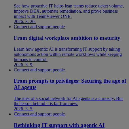
See how proactive IT helps lean teams reduce ticket volume,
improve DEX, automate remediation, and prove business
impact with TeamViewer ONE.
2026. 3. 20.
Connect and support people
From digital workplace ambition to maturity
Learn how agentic AI is transforming IT support by taking
autonomous action within remote workflows while keeping
humans in control.
2026. 3. 9.
Connect and support people
From prompts to privileges: Securing the age of
AI agents
The idea of a social network for AI agents is a curiosity. But
the lesson behind it is far from new.
2026. 3. 5.
Connect and support people
Rethinking IT support with agentic AI