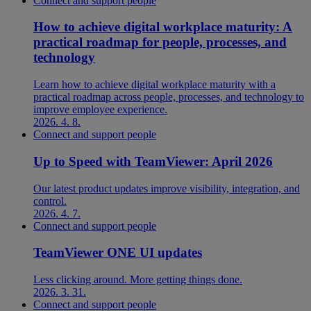
Connect and support people
How to achieve digital workplace maturity: A
practical roadmap for people, processes, and
technology
Learn how to achieve digital workplace maturity with a
practical roadmap across people, processes, and technology to
improve employee experience.
2026. 4. 8.
Connect and support people
Up to Speed with TeamViewer: April 2026
Our latest product updates improve visibility, integration, and
control.
2026. 4. 7.
Connect and support people
TeamViewer ONE UI updates
Less clicking around. More getting things done.
2026. 3. 31.
Connect and support people