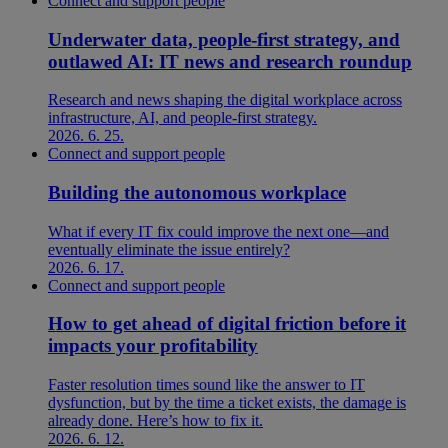
Connect and support people
Underwater data, people-first strategy, and
outlawed AI: IT news and research roundup
Research and news shaping the digital workplace across
infrastructure, AI, and people-first strategy.
2026. 6. 25.
Connect and support people
Building the autonomous workplace
What if every IT fix could improve the next one—and
eventually eliminate the issue entirely?
2026. 6. 17.
Connect and support people
How to get ahead of digital friction before it
impacts your profitability
Faster resolution times sound like the answer to IT
dysfunction, but by the time a ticket exists, the damage is
already done. Here’s how to fix it.
2026. 6. 12.