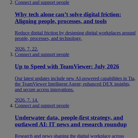
Connect and support people
Why tech alone can’t solve digital friction:
Aligning people, processes, and tools
Reduce digital friction by designing digital workplaces around
people, processes, and technology.
2026. 7. 22.
Connect and support people
Up to Speed with TeamViewer: July 2026
Our latest updates include new AI-powered capabilities in Tia,
the TeamViewer Intelligent Agent; enhanced DEX insights,
and secure access innovations.
2026. 7. 14.
Connect and support people
Underwater data, people-first strategy, and
outlawed AI: IT news and research roundup
Research and news shaping the digital workplace across