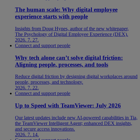
The human scale: Why digital employee
experience starts with people
Insights from Doug Hynes, author of the new whitepaper,
The Psychology of Digital Employee Experience (DEX).
2026. 7. 27.
Connect and support people
Why tech alone can’t solve digital friction:
Aligning people, processes, and tools
Reduce digital friction by designing digital workplaces around
people, processes, and technology.
2026. 7. 22.
Connect and support people
Up to Speed with TeamViewer: July 2026
Our latest updates include new AI-powered capabilities in Tia,
the TeamViewer Intelligent Agent; enhanced DEX insights,
and secure access innovations.
2026. 7. 14.