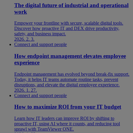
The digital future of industrial and operational
work
Empower your frontline with secure, scalable digital tools.
Discover how proactive IT and DEX drive productivity,
safety, and business impact.
2026. 2. 3.
Connect and support people
How endpoint management elevates employee
experience
Endpoint management has evolved beyond break-fix support.
Today, it helps IT teams automate routine tasks, prevent
disruptions, and elevate the digital employee experience.
2026. 1. 27.
Connect and support people
How to maximize ROI from your IT budget
Learn how IT leaders can improve ROI by shifting to
proactive IT, using AI where it counts, and reducing tool
sprawl with TeamViewer ONE.