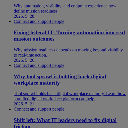
Why automation, visibility, and endpoint experience now
define mission readiness.
2026. 5. 28.
Connect and support people
Fixing federal IT: Turning automation into real
mission outcomes
Why mission readiness depends on moving beyond visibility
to real-time action.
2026. 5. 26.
Connect and support people
Why tool sprawl is holding back digital
workplace maturity
Tool sprawl holds back digital workplace maturity. Learn how
a unified digital workplace platform can help.
2026. 5. 21.
Connect and support people
Shift left: What IT leaders need to fix digital
friction