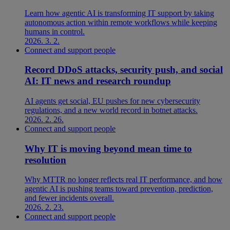
Learn how agentic AI is transforming IT support by taking
autonomous action within remote workflows while keeping
humans in control.
2026. 3. 2.
Connect and support people
Record DDoS attacks, security push, and social
AI: IT news and research roundup
AI agents get social, EU pushes for new cybersecurity
regulations, and a new world record in botnet attacks.
2026. 2. 26.
Connect and support people
Why IT is moving beyond mean time to
resolution
Why MTTR no longer reflects real IT performance, and how
agentic AI is pushing teams toward prevention, prediction,
and fewer incidents overall.
2026. 2. 23.
Connect and support people