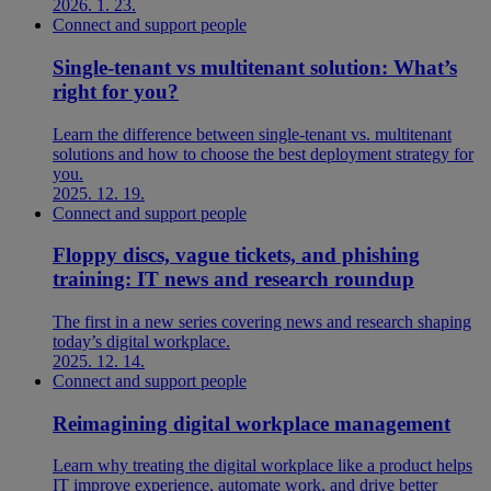
2026. 1. 23.
Connect and support people
Single-tenant vs multitenant solution: What’s
right for you?
Learn the difference between single-tenant vs. multitenant
solutions and how to choose the best deployment strategy for
you.
2025. 12. 19.
Connect and support people
Floppy discs, vague tickets, and phishing
training: IT news and research roundup
The first in a new series covering news and research shaping
today’s digital workplace.
2025. 12. 14.
Connect and support people
Reimagining digital workplace management
Learn why treating the digital workplace like a product helps
IT improve experience, automate work, and drive better