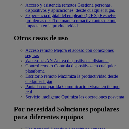
Acceso y asistencia remotos
Gestiona personas,
dispositivos y aplicaciones, desde cualquier lugar.
Experiencia digital del empleado (DEX)
Resuelve
problemas de TI de manera proactiva antes de que
impacten en la productividad.
Otros casos de uso
Acceso remoto
Mejora el acceso con conexiones
seguras
Wake-on-LAN
Activa dispositivos a distancia
Control remoto
Controla dispositivos en cualquier
plataforma
Escritorio remoto
Maximiza la productividad desde
cualquier lugar
Pantalla compartida
Comunicación visual en tiempo
real
Servicio inteligente
Optimiza las operaciones posventa
Por necesidad
Soluciones populares
para diferentes equipos