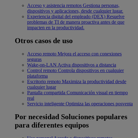
Acceso y asistencia remotos
Gestiona personas,
dispositivos y aplicaciones, desde cualquier lugar.
Experiencia digital del empleado (DEX)
Resuelve
problemas de TI de manera proactiva antes de que
impacten en la productividad.
Otros casos de uso
Acceso remoto
Mejora el acceso con conexiones
seguras
Wake-on-LAN
Activa dispositivos a distancia
Control remoto
Controla dispositivos en cualquier
plataforma
Escritorio remoto
Maximiza la productividad desde
cualquier lugar
Pantalla compartida
Comunicación visual en tiempo
real
Servicio inteligente
Optimiza las operaciones posventa
Por necesidad
Soluciones populares
para diferentes equipos