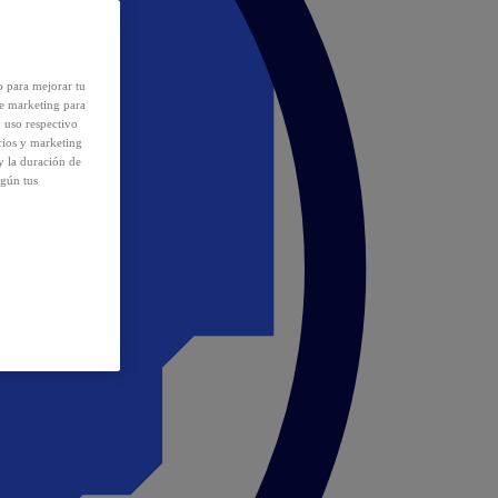
o para mejorar tu
de marketing para
y uso respectivo
cios y marketing
y la duración de
egún tus