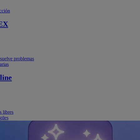
cción
EX
resuelve problemas
arias
line
 libres
giles