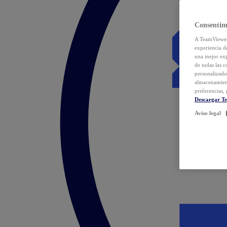
Consentim
A TeamViewer 
experiencia d
una mejor exp
de todas las 
personalizado
almacenamien
preferencias, 
Descargar T
Aviso legal