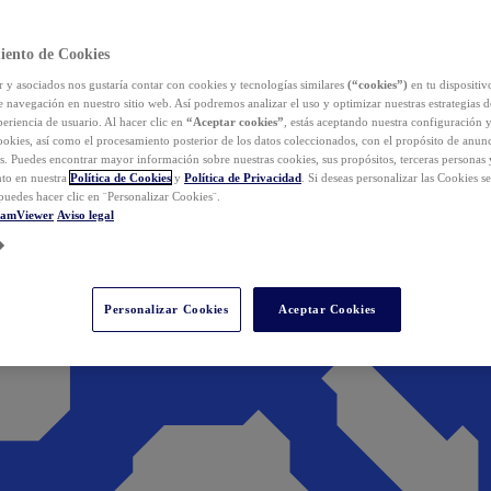
iento de Cookies
y asociados nos gustaría contar con cookies y tecnologías similares
(“cookies”)
en tu dispositiv
e navegación en nuestro sitio web. Así podremos analizar el uso y optimizar nuestras estrategias 
eriencia de usuario. Al hacer clic en
“Aceptar cookies”
, estás aceptando nuestra configuración 
cookies, así como el procesamiento posterior de los datos coleccionados, con el propósito de anun
s. Puedes encontrar mayor información sobre nuestras cookies, sus propósitos, terceras personas 
to en nuestra
Política de Cookies
y
Política de Privacidad
. Si deseas personalizar las Cookies s
puedes hacer clic en ¨Personalizar Cookies¨.
eamViewer
Aviso legal
Personalizar Cookies
Aceptar Cookies