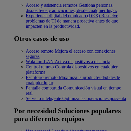
Acceso y asistencia remotos
Gestiona personas,
dispositivos y aplicaciones, desde cualquier lugar.
Experiencia digital del empleado (DEX)
Resuelve
problemas de TI de manera proactiva antes de que
impacten en la productividad.
Otros casos de uso
Acceso remoto
Mejora el acceso con conexiones
seguras
Wake-on-LAN
Activa dispositivos a distancia
Control remoto
Controla dispositivos en cualquier
plataforma
Escritorio remoto
Maximiza la productividad desde
cualquier lugar
Pantalla compartida
Comunicación visual en tiempo
real
Servicio inteligente
Optimiza las operaciones posventa
Por necesidad
Soluciones populares
para diferentes equipos