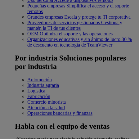
Uso personal
Accede a dispositivos remotos
Pequeñas empresas
Simplifica el acceso y el soporte
remotos
Grandes empresas
Escala y protege tu TI corporativa
Proveedores de servicios gestionados
Gestiona y
mantén la TI de tus clientes
OEM
Optimiza el soporte y las operaciones
Organizaciones educativas y sin ánimo de lucro
30 %
de descuento en tecnología de TeamViewer
Por industria
Soluciones populares
por industria
Automoción
Industria agraria
Logística
Fabricación
Comercio minorista
Atención a la salud
Operaciones bancarias y finanzas
Habla con el equipo de ventas