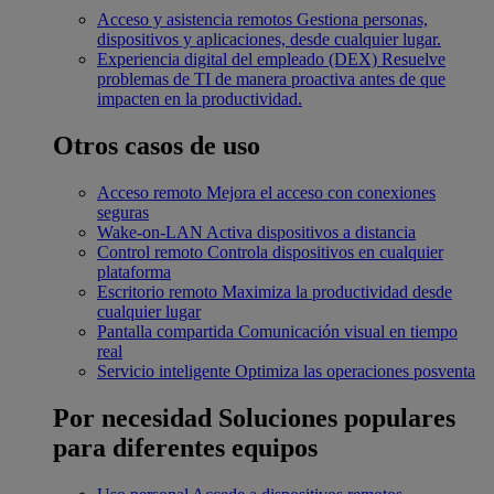
Acceso y asistencia remotos
Gestiona personas,
dispositivos y aplicaciones, desde cualquier lugar.
Experiencia digital del empleado (DEX)
Resuelve
problemas de TI de manera proactiva antes de que
impacten en la productividad.
Otros casos de uso
Acceso remoto
Mejora el acceso con conexiones
seguras
Wake-on-LAN
Activa dispositivos a distancia
Control remoto
Controla dispositivos en cualquier
plataforma
Escritorio remoto
Maximiza la productividad desde
cualquier lugar
Pantalla compartida
Comunicación visual en tiempo
real
Servicio inteligente
Optimiza las operaciones posventa
Por necesidad
Soluciones populares
para diferentes equipos