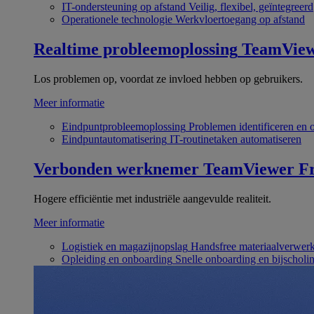
IT-ondersteuning op afstand
Veilig, flexibel, geïntegreerd
Operationele technologie
Werkvloertoegang op afstand
Realtime probleemoplossing
TeamVie
Los problemen op, voordat ze invloed hebben op gebruikers.
Meer informatie
Eindpuntprobleemoplossing
Problemen identificeren en 
Eindpuntautomatisering
IT-routinetaken automatiseren
Verbonden werknemer
TeamViewer Fr
Hogere efficiëntie met industriële aangevulde realiteit.
Meer informatie
Logistiek en magazijnopslag
Handsfree materiaalverwer
Opleiding en onboarding
Snelle onboarding en bijscholi