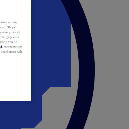
laatsen om uw
or op
"Ik ga
erwerking van de
d met gegevens
atsing van de
id
, met name wat
w voorkeuren wilt