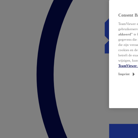
Consent B
TeamViewer en
gebruikerserv
akkoord"
te 
gegevens die 
die zijn verz
cookies en d
betreft de ex
wijzigen, kun
TeamViewer 
Imprint