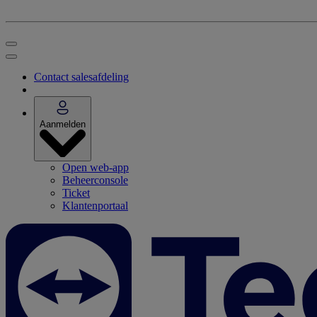
Contact salesafdeling
Aanmelden
Open web-app
Beheerconsole
Ticket
Klantenportaal