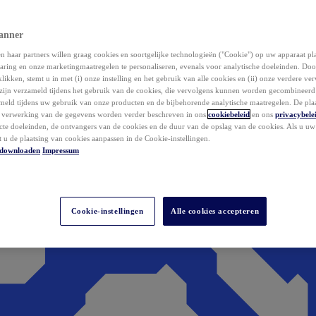
anner
 haar partners willen graag cookies en soortgelijke technologieën ("Cookie") op uw apparaat p
aring en onze marketingmaatregelen te personaliseren, evenals voor analytische doeleinden. Do
klikken, stemt u in met (i) onze instelling en het gebruik van alle cookies en (ii) onze verdere v
zijn verzameld tijdens het gebruik van de cookies, die vervolgens kunnen worden gecombineer
ameld tijdens uw gebruik van onze producten en de bijbehorende analytische maatregelen. De pla
e verwerking van de gegevens worden verder beschreven in ons
cookiebeleid
en ons
privacybele
acte doeleinden, de ontvangers van de cookies en de duur van de opslag van de cookies. Als u u
t u de plaatsing van cookies aanpassen in de Cookie-instellingen.
downloaden
Impressum
Cookie-instellingen
Alle cookies accepteren