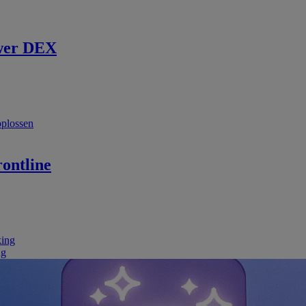
wer DEX
oplossen
ontline
king
ng