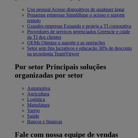
Uso pessoal
Acesse dispositivos de qualquer lugar
Pequenas empresas
Simplifique o acesso e suporte
remoto
Grandes empresas
Expanda e proteja a TI corporativa
Provedores de serviços gerenciados
Gerencie e cuide
da TI dos clientes
OEMs
Otimize o suporte e as operações
Setor sem fins lucrativos e educação
30% de desconto
na tecnologia TeamViewer
Por setor
Principais soluções
organizadas por setor
Automotiva
Agricultura
Logística
Manufatura
Varejo
Saúde
Bancos e finanças
Fale com nossa equipe de vendas