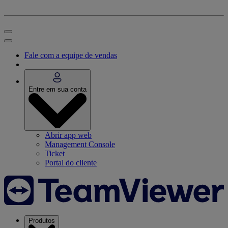
Fale com a equipe de vendas
Entre em sua conta
Abrir app web
Management Console
Ticket
Portal do cliente
Produtos