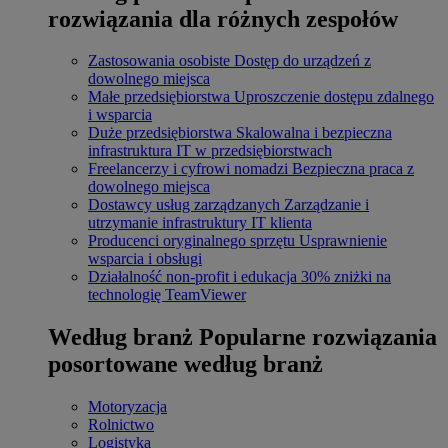
rozwiązania dla różnych zespołów
Zastosowania osobiste
Dostęp do urządzeń z
dowolnego miejsca
Małe przedsiębiorstwa
Uproszczenie dostępu zdalnego
i wsparcia
Duże przedsiębiorstwa
Skalowalna i bezpieczna
infrastruktura IT w przedsiębiorstwach
Freelancerzy i cyfrowi nomadzi
Bezpieczna praca z
dowolnego miejsca
Dostawcy usług zarządzanych
Zarządzanie i
utrzymanie infrastruktury IT klienta
Producenci oryginalnego sprzętu
Usprawnienie
wsparcia i obsługi
Działalność non-profit i edukacja
30% zniżki na
technologię TeamViewer
Według branż
Popularne rozwiązania
posortowane według branż
Motoryzacja
Rolnictwo
Logistyka