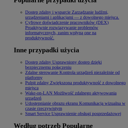
Dostęp zdalny i wsparcie
Zarządzanie ludźmi,
urządzeniami i aplikacjami — z dowolnego miejsca.
Cyfrowe doświadczenie pracowników (DEX)
Proaktywnie rozwiązywanie problemów
informatycznych, zanim wpłyną one na
produktywność.
Inne przypadki użycia
Dostęp zdalny
Usprawniony dostęp dzięki
bezpiecznemu połączeniu
Zdalne sterowanie
Kontrola urządzeń niezależnie od
platformy
Pulpit zdalny
Zwiększona produktywność z dowolnego
miejsca
Wake-on-LAN
Możliwość zdalnego aktywowania
urządzeń
Udostępnianie obrazu ekranu
Komunikacja wizualna w
czasie rzeczywistym
Smart Service
Usprawnienie obsługi posprzedażowej
Według potrzeb
Popularne