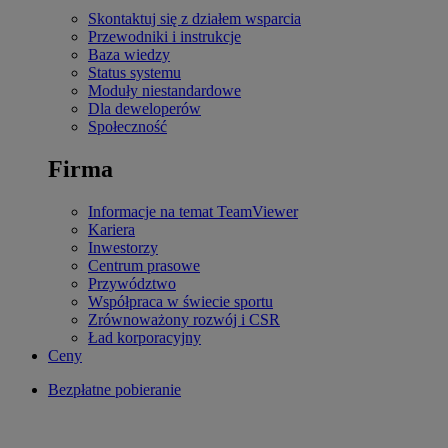
Skontaktuj się z działem wsparcia
Przewodniki i instrukcje
Baza wiedzy
Status systemu
Moduły niestandardowe
Dla deweloperów
Społeczność
Firma
Informacje na temat TeamViewer
Kariera
Inwestorzy
Centrum prasowe
Przywództwo
Współpraca w świecie sportu
Zrównoważony rozwój i CSR
Ład korporacyjny
Ceny
Bezpłatne pobieranie