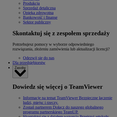
Produkcja
Sprzedaż detaliczna
Opieka zdrowotna
Bankowość i finanse
Sektor publiczny
Skontaktuj się z zespołem sprzedaży
Potrzebujesz pomocy w wyborze odpowiedniego
rozwiązania, złożeniu zamówienia lub aktualizacji licencji?
Odezwij się do nas
Dla przedsiębiorstw
Zasoby
Dowiedz się więcej o TeamViewer
Informacje na temat TeamViewer
Bezpieczne łączenie
ludzi, miejsc i rzeczy.
Zostań partnerem
Dołącz do naszego globalnego
programu partnerskiego TeamUP.
Skontaktuj się z działem wsparcia
Przejrzyj artykuły