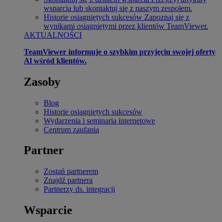
wsparcia lub skontaktuj się z naszym zespołem.
Historie osiągniętych sukcesów
Zapoznaj się z
wynikami osiągniętymi przez klientów TeamViewer.
AKTUALNOŚCI
TeamViewer informuje o szybkim przyjęciu swojej oferty
Al wśród klientów.
Zasoby
Blog
Historie osiągniętych sukcesów
Wydarzenia i seminaria internetowe
Centrum zaufania
Partner
Zostań partnerem
Znajdź partnera
Partnerzy ds. integracji
Wsparcie