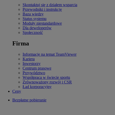
Skontaktuj się z działem wsparcia
Przewodniki i instrukcje
Baza wiedzy
Status systemu
Moduły niestandardowe
Dla deweloperów
Społeczność
Firma
Informacje na temat TeamViewer
Kariera
Inwestorzy
Centrum prasowe
Przywództwo
Współpraca w świecie sportu
Zrównoważony rozwój i CSR
Ład korporacyjny
Ceny
Bezpłatne pobieranie