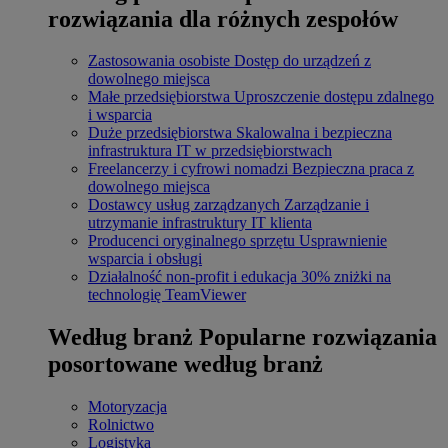
rozwiązania dla różnych zespołów
Zastosowania osobiste
Dostęp do urządzeń z
dowolnego miejsca
Małe przedsiębiorstwa
Uproszczenie dostępu zdalnego
i wsparcia
Duże przedsiębiorstwa
Skalowalna i bezpieczna
infrastruktura IT w przedsiębiorstwach
Freelancerzy i cyfrowi nomadzi
Bezpieczna praca z
dowolnego miejsca
Dostawcy usług zarządzanych
Zarządzanie i
utrzymanie infrastruktury IT klienta
Producenci oryginalnego sprzętu
Usprawnienie
wsparcia i obsługi
Działalność non-profit i edukacja
30% zniżki na
technologię TeamViewer
Według branż
Popularne rozwiązania
posortowane według branż
Motoryzacja
Rolnictwo
Logistyka