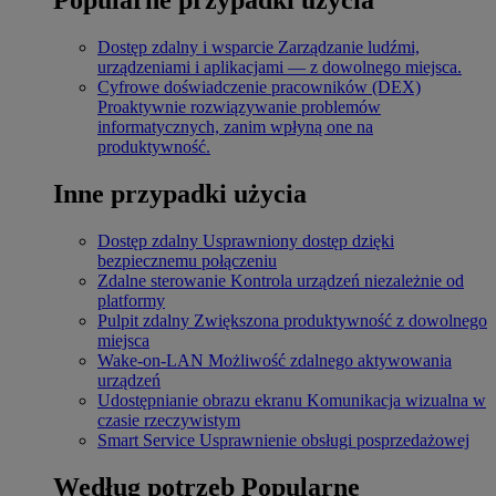
Dostęp zdalny i wsparcie
Zarządzanie ludźmi,
urządzeniami i aplikacjami — z dowolnego miejsca.
Cyfrowe doświadczenie pracowników (DEX)
Proaktywnie rozwiązywanie problemów
informatycznych, zanim wpłyną one na
produktywność.
Inne przypadki użycia
Dostęp zdalny
Usprawniony dostęp dzięki
bezpiecznemu połączeniu
Zdalne sterowanie
Kontrola urządzeń niezależnie od
platformy
Pulpit zdalny
Zwiększona produktywność z dowolnego
miejsca
Wake-on-LAN
Możliwość zdalnego aktywowania
urządzeń
Udostępnianie obrazu ekranu
Komunikacja wizualna w
czasie rzeczywistym
Smart Service
Usprawnienie obsługi posprzedażowej
Według potrzeb
Popularne