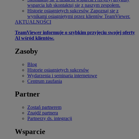
wsparcia lub skontaktuj się z naszym zespołem.
Historie osiągniętych sukcesów
Zapoznaj się z
wynikami osiągniętymi przez klientów TeamViewer.
AKTUALNOŚCI
TeamViewer informuje o szybkim przyjęciu swojej oferty
Al wśród klientów.
Zasoby
Blog
Historie osiągniętych sukcesów
Wydarzenia i seminaria internetowe
Centrum zaufania
Partner
Zostań partnerem
Znajdź partnera
Partnerzy ds. integracji
Wsparcie