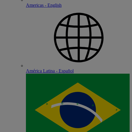
Americas - English
América Latina - Español