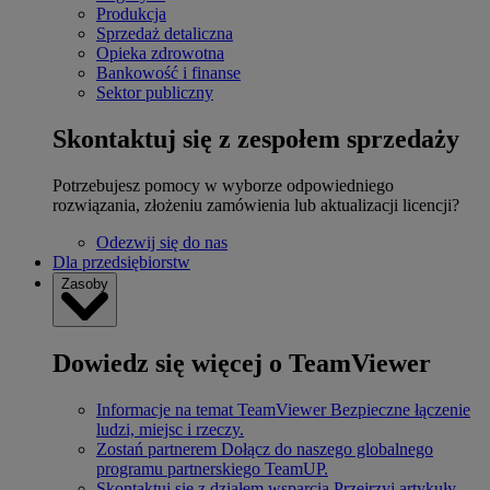
Produkcja
Sprzedaż detaliczna
Opieka zdrowotna
Bankowość i finanse
Sektor publiczny
Skontaktuj się z zespołem sprzedaży
Potrzebujesz pomocy w wyborze odpowiedniego
rozwiązania, złożeniu zamówienia lub aktualizacji licencji?
Odezwij się do nas
Dla przedsiębiorstw
Zasoby
Dowiedz się więcej o TeamViewer
Informacje na temat TeamViewer
Bezpieczne łączenie
ludzi, miejsc i rzeczy.
Zostań partnerem
Dołącz do naszego globalnego
programu partnerskiego TeamUP.
Skontaktuj się z działem wsparcia
Przejrzyj artykuły