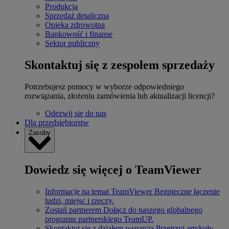
Produkcja
Sprzedaż detaliczna
Opieka zdrowotna
Bankowość i finanse
Sektor publiczny
Skontaktuj się z zespołem sprzedaży
Potrzebujesz pomocy w wyborze odpowiedniego
rozwiązania, złożeniu zamówienia lub aktualizacji licencji?
Odezwij się do nas
Dla przedsiębiorstw
Zasoby
Dowiedz się więcej o TeamViewer
Informacje na temat TeamViewer
Bezpieczne łączenie
ludzi, miejsc i rzeczy.
Zostań partnerem
Dołącz do naszego globalnego
programu partnerskiego TeamUP.
Skontaktuj się z działem wsparcia
Przejrzyj artykuły