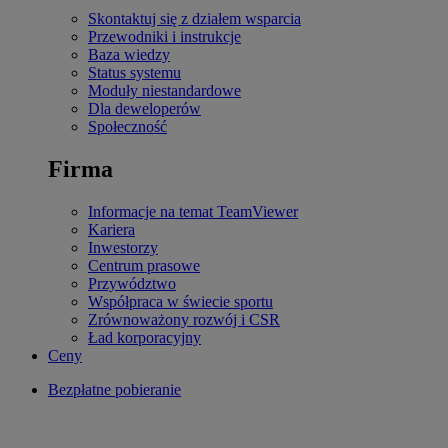
Skontaktuj się z działem wsparcia
Przewodniki i instrukcje
Baza wiedzy
Status systemu
Moduły niestandardowe
Dla deweloperów
Społeczność
Firma
Informacje na temat TeamViewer
Kariera
Inwestorzy
Centrum prasowe
Przywództwo
Współpraca w świecie sportu
Zrównoważony rozwój i CSR
Ład korporacyjny
Ceny
Bezpłatne pobieranie