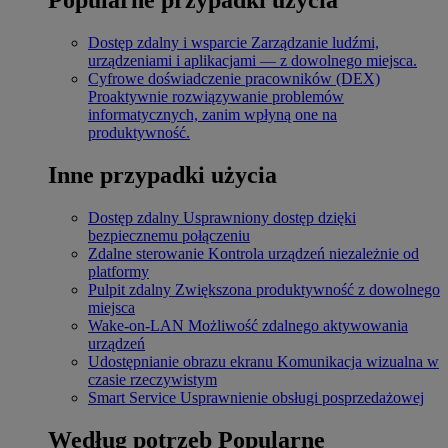
Dostęp zdalny i wsparcie
Zarządzanie ludźmi,
urządzeniami i aplikacjami — z dowolnego miejsca.
Cyfrowe doświadczenie pracowników (DEX)
Proaktywnie rozwiązywanie problemów
informatycznych, zanim wpłyną one na
produktywność.
Inne przypadki użycia
Dostęp zdalny
Usprawniony dostęp dzięki
bezpiecznemu połączeniu
Zdalne sterowanie
Kontrola urządzeń niezależnie od
platformy
Pulpit zdalny
Zwiększona produktywność z dowolnego
miejsca
Wake-on-LAN
Możliwość zdalnego aktywowania
urządzeń
Udostępnianie obrazu ekranu
Komunikacja wizualna w
czasie rzeczywistym
Smart Service
Usprawnienie obsługi posprzedażowej
Według potrzeb
Popularne