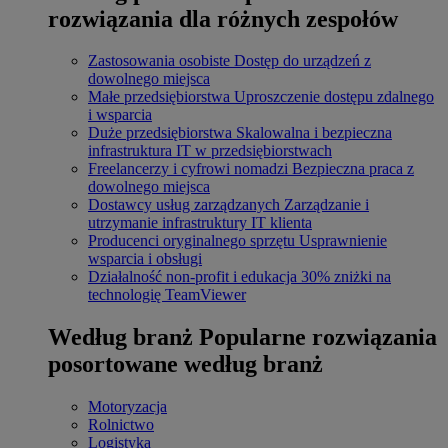
rozwiązania dla różnych zespołów
Zastosowania osobiste
Dostęp do urządzeń z
dowolnego miejsca
Małe przedsiębiorstwa
Uproszczenie dostępu zdalnego
i wsparcia
Duże przedsiębiorstwa
Skalowalna i bezpieczna
infrastruktura IT w przedsiębiorstwach
Freelancerzy i cyfrowi nomadzi
Bezpieczna praca z
dowolnego miejsca
Dostawcy usług zarządzanych
Zarządzanie i
utrzymanie infrastruktury IT klienta
Producenci oryginalnego sprzętu
Usprawnienie
wsparcia i obsługi
Działalność non-profit i edukacja
30% zniżki na
technologię TeamViewer
Według branż
Popularne rozwiązania
posortowane według branż
Motoryzacja
Rolnictwo
Logistyka