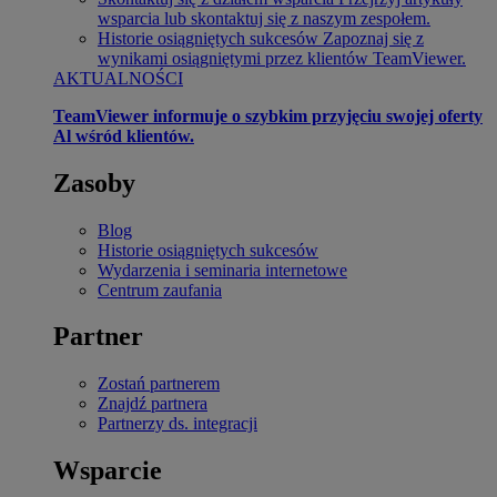
wsparcia lub skontaktuj się z naszym zespołem.
Historie osiągniętych sukcesów
Zapoznaj się z
wynikami osiągniętymi przez klientów TeamViewer.
AKTUALNOŚCI
TeamViewer informuje o szybkim przyjęciu swojej oferty
Al wśród klientów.
Zasoby
Blog
Historie osiągniętych sukcesów
Wydarzenia i seminaria internetowe
Centrum zaufania
Partner
Zostań partnerem
Znajdź partnera
Partnerzy ds. integracji
Wsparcie