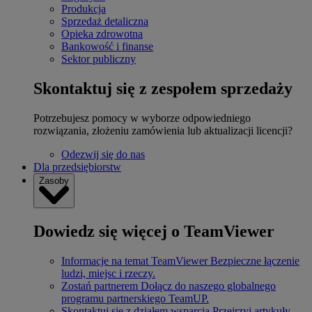
Produkcja
Sprzedaż detaliczna
Opieka zdrowotna
Bankowość i finanse
Sektor publiczny
Skontaktuj się z zespołem sprzedaży
Potrzebujesz pomocy w wyborze odpowiedniego
rozwiązania, złożeniu zamówienia lub aktualizacji licencji?
Odezwij się do nas
Dla przedsiębiorstw
Zasoby
Dowiedz się więcej o TeamViewer
Informacje na temat TeamViewer
Bezpieczne łączenie
ludzi, miejsc i rzeczy.
Zostań partnerem
Dołącz do naszego globalnego
programu partnerskiego TeamUP.
Skontaktuj się z działem wsparcia
Przejrzyj artykuły