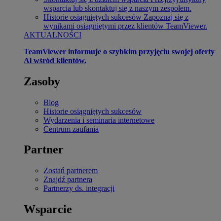
wsparcia lub skontaktuj się z naszym zespołem.
Historie osiągniętych sukcesów
Zapoznaj się z
wynikami osiągniętymi przez klientów TeamViewer.
AKTUALNOŚCI
TeamViewer informuje o szybkim przyjęciu swojej oferty
Al wśród klientów.
Zasoby
Blog
Historie osiągniętych sukcesów
Wydarzenia i seminaria internetowe
Centrum zaufania
Partner
Zostań partnerem
Znajdź partnera
Partnerzy ds. integracji
Wsparcie