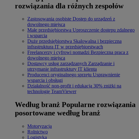
rozwiązania dla różnych zespołów
Zastosowania osobiste
Dostęp do urządzeń z
dowolnego miejsca
Małe przedsiębiorstwa
Uproszczenie dostępu zdalnego
i wsparcia
Duże przedsiębiorstwa
Skalowalna i bezpieczna
infrastruktura IT w przedsiębiorstwach
Freelancerzy i cyfrowi nomadzi
Bezpieczna praca z
dowolnego miejsca
Dostawcy usług zarządzanych
Zarządzanie i
utrzymanie infrastruktury IT klienta
Producenci oryginalnego sprzętu
Usprawnienie
wsparcia i obsługi
Działalność non-profit i edukacja
30% zniżki na
technologię TeamViewer
Według branż
Popularne rozwiązania
posortowane według branż
Motoryzacja
Rolnictwo
Logistyka