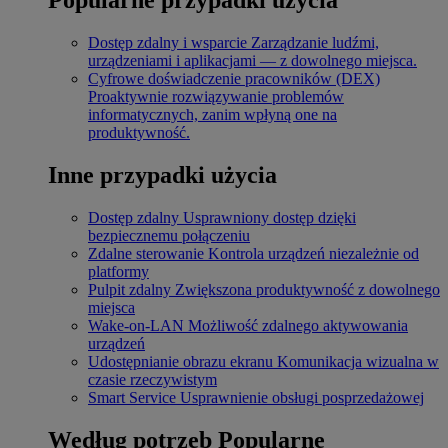
Dostęp zdalny i wsparcie
Zarządzanie ludźmi,
urządzeniami i aplikacjami — z dowolnego miejsca.
Cyfrowe doświadczenie pracowników (DEX)
Proaktywnie rozwiązywanie problemów
informatycznych, zanim wpłyną one na
produktywność.
Inne przypadki użycia
Dostęp zdalny
Usprawniony dostęp dzięki
bezpiecznemu połączeniu
Zdalne sterowanie
Kontrola urządzeń niezależnie od
platformy
Pulpit zdalny
Zwiększona produktywność z dowolnego
miejsca
Wake-on-LAN
Możliwość zdalnego aktywowania
urządzeń
Udostępnianie obrazu ekranu
Komunikacja wizualna w
czasie rzeczywistym
Smart Service
Usprawnienie obsługi posprzedażowej
Według potrzeb
Popularne