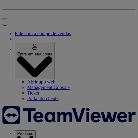
Fale com a equipe de vendas
Entre em sua conta
Abrir app web
Management Console
Ticket
Portal do cliente
Produtos