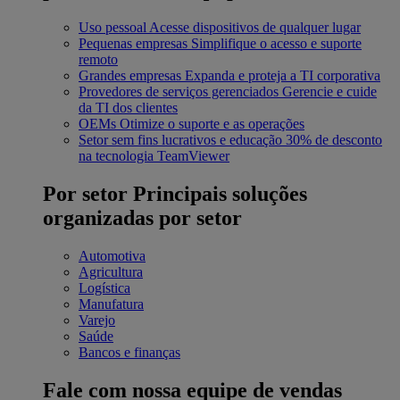
Uso pessoal
Acesse dispositivos de qualquer lugar
Pequenas empresas
Simplifique o acesso e suporte
remoto
Grandes empresas
Expanda e proteja a TI corporativa
Provedores de serviços gerenciados
Gerencie e cuide
da TI dos clientes
OEMs
Otimize o suporte e as operações
Setor sem fins lucrativos e educação
30% de desconto
na tecnologia TeamViewer
Por setor
Principais soluções
organizadas por setor
Automotiva
Agricultura
Logística
Manufatura
Varejo
Saúde
Bancos e finanças
Fale com nossa equipe de vendas