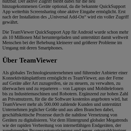
nutzbar. Der aktive Zugriff bleibt dabei für die neu
hinzugekommenen Geräte optional, da die bekannte QuickSupport
App weiterhin Screensharing ohne aktive Eingabe ermöglicht. Erst
nach der Installation des „Universal Add-On“ wird ein voller Zugriff
gewährt.
Die TeamViewer QuickSupport App für Android wurde schon mehr
als 10 Millionen Mal heruntergeladen und unterstützt damit weltweit
Menschen bei der Behebung kleinerer und größerer Probleme im
Umgang mit deren Smartphones.
Über TeamViewer
Als globales Technologieunternehmen und führender Anbieter einer
Konnektivitätsplattform ermöglicht es TeamViewer, aus der Ferne
auf Geräte aller Art zuzugreifen, sie zu steuern, zu verwalten, zu
überwachen und zu reparieren – von Laptops und Mobiltelefonen
bis zu Industriemaschinen und Robotern. Ergänzend zur hohen Zahl
an Privatnutzern, für die die Software kostenlos angeboten wird, hat
TeamViewer mehr als 500.000 zahlende Kunden und unterstützt
Unternehmen jeglicher Größe und aus allen Branchen dabei,
geschäftskritische Prozesse durch die nahtlose Vernetzung von
Geräten zu digitalisieren. Vor dem Hintergrund globaler Megatrends
wie der rapiden Verbreitung von internetfähigen Endgeräten, der
zunehmenden Prozessautomatisierung und neuer, ortsunabhängiger