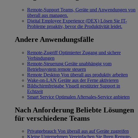
Remote-Support
Teams, Geräte und Anwendungen von
überall aus managen.
Digital Employee Experience (DEX)
Lösen Sie IT-
Probleme proaktiv, bevor die Produktivität leidet.
Andere Anwendungsfälle
Remote-Zugriff
Optimierter Zugang und sichere
Verbindungen
Remote-Steuerung
Geräte unabhängig vom
Betriebssystem remote steuern
Remote Desktop
Von überall aus produktiv arbeiten
Wake-on-LAN
Geräte aus der Ferne aktivieren
Bildschirmfreigabe
Visuell gestützter Support in
Echtzeit
Smart Service
Optimalen Aftersales-Service anbieten
Nach Anforderung
Beliebte Lösungen
für verschiedene Teams
Privatgebrauch
Von überall aus auf Geräte zugreifen
Kleine Unternehmen
Vereinfachen Sie Ihren Remote-