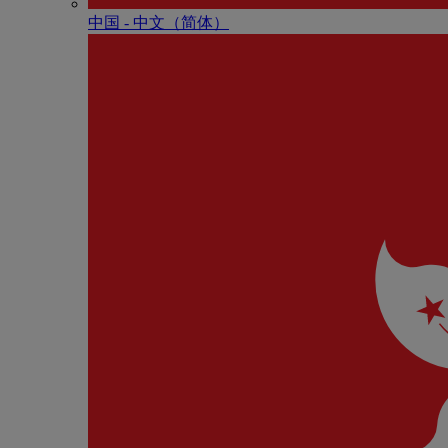
中国 - 中⽂（简体）