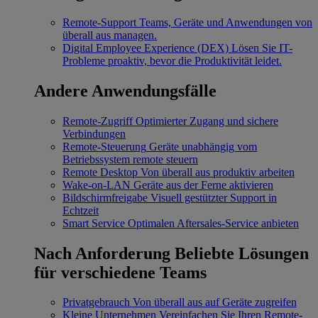
Remote-Support
Teams, Geräte und Anwendungen von
überall aus managen.
Digital Employee Experience (DEX)
Lösen Sie IT-
Probleme proaktiv, bevor die Produktivität leidet.
Andere Anwendungsfälle
Remote-Zugriff
Optimierter Zugang und sichere
Verbindungen
Remote-Steuerung
Geräte unabhängig vom
Betriebssystem remote steuern
Remote Desktop
Von überall aus produktiv arbeiten
Wake-on-LAN
Geräte aus der Ferne aktivieren
Bildschirmfreigabe
Visuell gestützter Support in
Echtzeit
Smart Service
Optimalen Aftersales-Service anbieten
Nach Anforderung
Beliebte Lösungen
für verschiedene Teams
Privatgebrauch
Von überall aus auf Geräte zugreifen
Kleine Unternehmen
Vereinfachen Sie Ihren Remote-