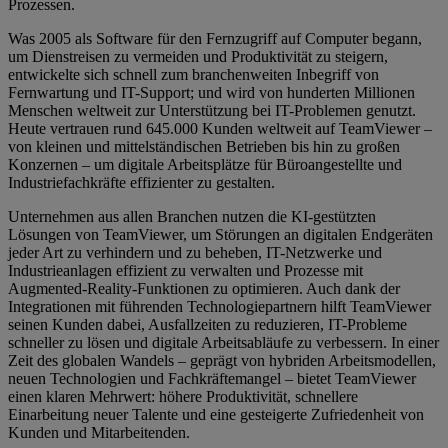
Prozessen.
Was 2005 als Software für den Fernzugriff auf Computer begann,
um Dienstreisen zu vermeiden und Produktivität zu steigern,
entwickelte sich schnell zum branchenweiten Inbegriff von
Fernwartung und IT-Support; und wird von hunderten Millionen
Menschen weltweit zur Unterstützung bei IT-Problemen genutzt.
Heute vertrauen rund 645.000 Kunden weltweit auf TeamViewer –
von kleinen und mittelständischen Betrieben bis hin zu großen
Konzernen – um digitale Arbeitsplätze für Büroangestellte und
Industriefachkräfte effizienter zu gestalten.
Unternehmen aus allen Branchen nutzen die KI-gestützten
Lösungen von TeamViewer, um Störungen an digitalen Endgeräten
jeder Art zu verhindern und zu beheben, IT-Netzwerke und
Industrieanlagen effizient zu verwalten und Prozesse mit
Augmented-Reality-Funktionen zu optimieren. Auch dank der
Integrationen mit führenden Technologiepartnern hilft TeamViewer
seinen Kunden dabei, Ausfallzeiten zu reduzieren, IT-Probleme
schneller zu lösen und digitale Arbeitsabläufe zu verbessern. In einer
Zeit des globalen Wandels – geprägt von hybriden Arbeitsmodellen,
neuen Technologien und Fachkräftemangel – bietet TeamViewer
einen klaren Mehrwert: höhere Produktivität, schnellere
Einarbeitung neuer Talente und eine gesteigerte Zufriedenheit von
Kunden und Mitarbeitenden.