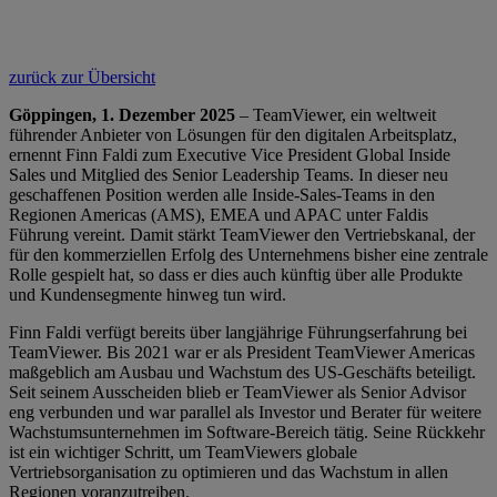
zurück zur Übersicht
Göppingen, 1. Dezember 2025
– TeamViewer, ein weltweit
führender Anbieter von Lösungen für den digitalen Arbeitsplatz,
ernennt Finn Faldi zum Executive Vice President Global Inside
Sales und Mitglied des Senior Leadership Teams. In dieser neu
geschaffenen Position werden alle Inside-Sales-Teams in den
Regionen Americas (AMS), EMEA und APAC unter Faldis
Führung vereint. Damit stärkt TeamViewer den Vertriebskanal, der
für den kommerziellen Erfolg des Unternehmens bisher eine zentrale
Rolle gespielt hat, so dass er dies auch künftig über alle Produkte
und Kundensegmente hinweg tun wird.
Finn Faldi verfügt bereits über langjährige Führungserfahrung bei
TeamViewer. Bis 2021 war er als President TeamViewer Americas
maßgeblich am Ausbau und Wachstum des US-Geschäfts beteiligt.
Seit seinem Ausscheiden blieb er TeamViewer als Senior Advisor
eng verbunden und war parallel als Investor und Berater für weitere
Wachstumsunternehmen im Software-Bereich tätig. Seine Rückkehr
ist ein wichtiger Schritt, um TeamViewers globale
Vertriebsorganisation zu optimieren und das Wachstum in allen
Regionen voranzutreiben.