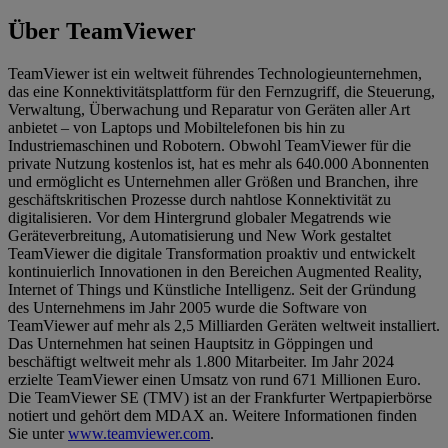
Über TeamViewer
TeamViewer ist ein weltweit führendes Technologieunternehmen,
das eine Konnektivitätsplattform für den Fernzugriff, die Steuerung,
Verwaltung, Überwachung und Reparatur von Geräten aller Art
anbietet – von Laptops und Mobiltelefonen bis hin zu
Industriemaschinen und Robotern. Obwohl TeamViewer für die
private Nutzung kostenlos ist, hat es mehr als 640.000 Abonnenten
und ermöglicht es Unternehmen aller Größen und Branchen, ihre
geschäftskritischen Prozesse durch nahtlose Konnektivität zu
digitalisieren. Vor dem Hintergrund globaler Megatrends wie
Geräteverbreitung, Automatisierung und New Work gestaltet
TeamViewer die digitale Transformation proaktiv und entwickelt
kontinuierlich Innovationen in den Bereichen Augmented Reality,
Internet of Things und Künstliche Intelligenz. Seit der Gründung
des Unternehmens im Jahr 2005 wurde die Software von
TeamViewer auf mehr als 2,5 Milliarden Geräten weltweit installiert.
Das Unternehmen hat seinen Hauptsitz in Göppingen und
beschäftigt weltweit mehr als 1.800 Mitarbeiter. Im Jahr 2024
erzielte TeamViewer einen Umsatz von rund 671 Millionen Euro.
Die TeamViewer SE (TMV) ist an der Frankfurter Wertpapierbörse
notiert und gehört dem MDAX an. Weitere Informationen finden
Sie unter
www.teamviewer.com
.