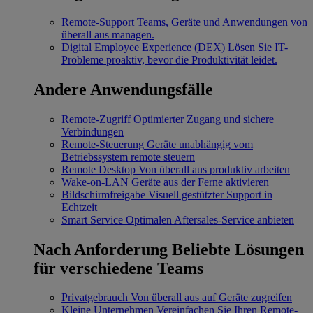
Remote-Support
Teams, Geräte und Anwendungen von
überall aus managen.
Digital Employee Experience (DEX)
Lösen Sie IT-
Probleme proaktiv, bevor die Produktivität leidet.
Andere Anwendungsfälle
Remote-Zugriff
Optimierter Zugang und sichere
Verbindungen
Remote-Steuerung
Geräte unabhängig vom
Betriebssystem remote steuern
Remote Desktop
Von überall aus produktiv arbeiten
Wake-on-LAN
Geräte aus der Ferne aktivieren
Bildschirmfreigabe
Visuell gestützter Support in
Echtzeit
Smart Service
Optimalen Aftersales-Service anbieten
Nach Anforderung
Beliebte Lösungen
für verschiedene Teams
Privatgebrauch
Von überall aus auf Geräte zugreifen
Kleine Unternehmen
Vereinfachen Sie Ihren Remote-