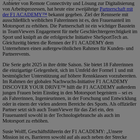
Anbieter von Remote Connectivity und Lösung zur Digitalisierung
von Arbeitsprozessen, hat heute eine zweijährige
Partnerschaft mit
der F1 ACADEMY™
bekannt gegeben. Ziel der Rennserie mit
ausschließlich weiblichen Fahrerinnen ist es, den Frauenanteil im
Motorsport zu erhöhen. Die Partnerschaft ist ein wichtiger Baustein
in TeamViewers Engagement für mehr Geschlechtergerechtigkeit im
Sport und knüpft an die erfolgreiche Initiative SheSportTech an.
Gleichzeitig bieten die Rennen der F1 ACADEMY dem
Unternehmen einen außergewöhnlichen Rahmen für Kunden- und
Partnerevents.
Die Serie geht 2025 in ihre dritte Saison. Sie bietet 18 Fahrerinnen
die einzigartige Gelegenheit, sich im Umfeld der Formel 1 und mit
bestmöglicher Unterstützung auf höhere Rennklassen vorzubereiten.
Im Rahmen der globalen Nachwuchs-Initiative F1 ACADEMY
DISCOVER YOUR DRIVE™ hilft die F1 ACADEMY außerdem
jungen Frauen beim Einstieg in den Motorsport begeistern – sei es
als Fahrerinnen, Ingenieurinnen, in der Forschung und Entwicklung
oder in einem der vielen anderen Bereiche des Sports. Als offizieller
Partner setzt sich auch TeamViewer für das Ziel ein, den
Frauenanteil sowohl in der Technologiebranche als auch im
Motorsport zu erhöhen.
Susie Wolff, Geschäftsführerin der F1 ACADEMY: „Unsere
Mission ist es, Barrieren sowohl auf als auch neben der Strecke