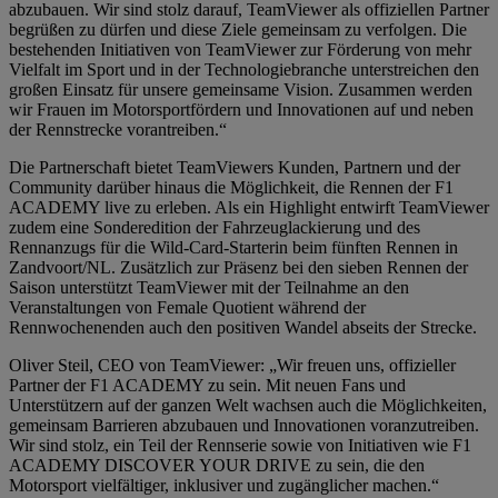
abzubauen. Wir sind stolz darauf, TeamViewer als offiziellen Partner
begrüßen zu dürfen und diese Ziele gemeinsam zu verfolgen. Die
bestehenden Initiativen von TeamViewer zur Förderung von mehr
Vielfalt im Sport und in der Technologiebranche unterstreichen den
großen Einsatz für unsere gemeinsame Vision. Zusammen werden
wir Frauen im Motorsportfördern und Innovationen auf und neben
der Rennstrecke vorantreiben.“
Die Partnerschaft bietet TeamViewers Kunden, Partnern und der
Community darüber hinaus die Möglichkeit, die Rennen der F1
ACADEMY live zu erleben. Als ein Highlight entwirft TeamViewer
zudem eine Sonderedition der Fahrzeuglackierung und des
Rennanzugs für die Wild-Card-Starterin beim fünften Rennen in
Zandvoort/NL. Zusätzlich zur Präsenz bei den sieben Rennen der
Saison unterstützt TeamViewer mit der Teilnahme an den
Veranstaltungen von Female Quotient während der
Rennwochenenden auch den positiven Wandel abseits der Strecke.
Oliver Steil, CEO von TeamViewer: „Wir freuen uns, offizieller
Partner der F1 ACADEMY zu sein. Mit neuen Fans und
Unterstützern auf der ganzen Welt wachsen auch die Möglichkeiten,
gemeinsam Barrieren abzubauen und Innovationen voranzutreiben.
Wir sind stolz, ein Teil der Rennserie sowie von Initiativen wie F1
ACADEMY DISCOVER YOUR DRIVE zu sein, die den
Motorsport vielfältiger, inklusiver und zugänglicher machen.“