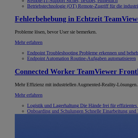
Remote-IT-Support
Sicher, flexibel, einheitlich
Betriebstechnologie (OT)
Remote-Zugriff für die industri
Fehlerbehebung in Echtzeit
TeamView
Probleme lösen, bevor User sie bemerken.
Mehr erfahren
Endpoint Troubleshooting
Probleme erkennen und behe
Endpoint Automation
Routine-Aufgaben automatisieren
Connected Worker
TeamViewer Front
Mehr Effizienz mit industriellen Augmented-Reality-Lösungen.
Mehr erfahren
Logistik und Lagerhaltung
Die Hände frei für effizientes
Onboarding und Schulungen
Schnelle Einarbeitung und