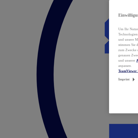
Einwillig
Um Ihr Nutzer
Technologie
und unsere Ma
stimmen Sie 
zum Zwecke de
genauen Zwec
und unserer
A
anpassen.
TeamViewer 
Imprint