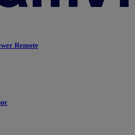
ewer Remote
sor