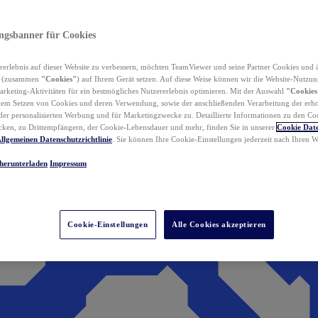
ungsbanner für Cookies
erlebnis auf dieser Website zu verbessern, möchten TeamViewer und seine Partner Cookies und 
n (zusammen
"Cookies"
) auf Ihrem Gerät setzen. Auf diese Weise können wir die Website-Nutzun
rketing-Aktivitäten für ein bestmögliches Nutzererlebnis optimieren. Mit der Auswahl
"Cookies
dem Setzen von Cookies und deren Verwendung, sowie der anschließenden Verarbeitung der erh
r personalisierten Werbung und für Marketingzwecke zu. Detaillierte Informationen zu den Co
ken, zu Drittempfängern, der Cookie-Lebensdauer und mehr, finden Sie in unserer
Cookie Date
llgemeinen Datenschutzrichtlinie
. Sie können Ihre Cookie-Einstellungen jederzeit nach Ihren
herunterladen
Impressum
Cookie-Einstellungen
Alle Cookies akzeptieren