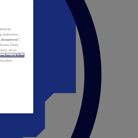
ähnliche
g analysieren
 akzeptieren"
,
obenen Daten
okies, deren
nschutzrichtline
 Wünschen