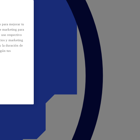
o para mejorar tu
de marketing para
y uso respectivo
cios y marketing
y la duración de
egún tus