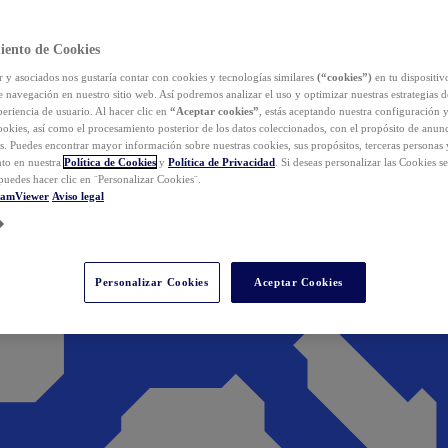
iento de Cookies
y asociados nos gustaría contar con cookies y tecnologías similares
(“cookies”)
en tu dispositiv
e navegación en nuestro sitio web. Así podremos analizar el uso y optimizar nuestras estrategias 
eriencia de usuario. Al hacer clic en
“Aceptar cookies”
, estás aceptando nuestra configuración 
cookies, así como el procesamiento posterior de los datos coleccionados, con el propósito de anun
s. Puedes encontrar mayor información sobre nuestras cookies, sus propósitos, terceras personas 
to en nuestra
Política de Cookies
y
Política de Privacidad
. Si deseas personalizar las Cookies s
puedes hacer clic en ¨Personalizar Cookies¨.
eamViewer
Aviso legal
Personalizar Cookies
Aceptar Cookies