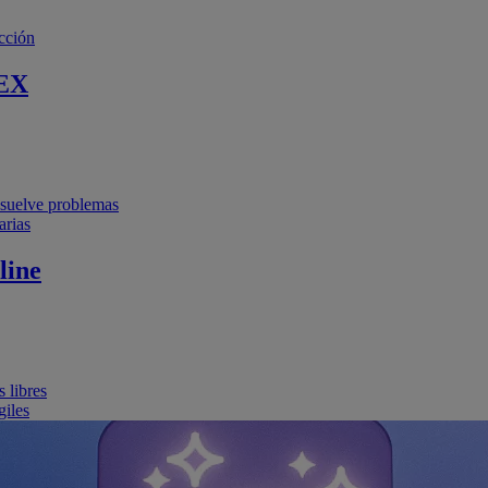
cción
EX
resuelve problemas
arias
line
 libres
giles