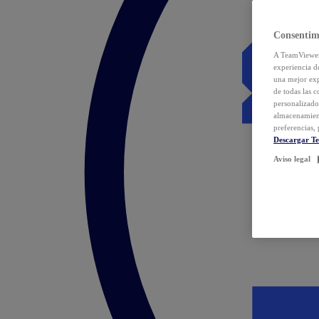
Consentim
A TeamViewer 
experiencia d
una mejor exp
de todas las 
personalizado
almacenamien
preferencias, 
Descargar T
Aviso legal