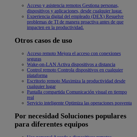
Acceso y asistencia remotos
Gestiona personas,
dispositivos y aplicaciones, desde cualquier lugar.
Experiencia digital del empleado (DEX)
Resuelve
problemas de TI de manera proactiva antes de que
impacten en la productividad.
Otros casos de uso
Acceso remoto
Mejora el acceso con conexiones
seguras
Wake-on-LAN
Activa dispositivos a distancia
Control remoto
Controla dispositivos en cualquier
plataforma
Escritorio remoto
Maximiza la productividad desde
cualquier lugar
Pantalla compartida
Comunicación visual en tiempo
real
Servicio inteligente
Optimiza las operaciones posventa
Por necesidad
Soluciones populares
para diferentes equipos