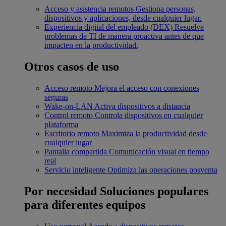
Acceso y asistencia remotos
Gestiona personas,
dispositivos y aplicaciones, desde cualquier lugar.
Experiencia digital del empleado (DEX)
Resuelve
problemas de TI de manera proactiva antes de que
impacten en la productividad.
Otros casos de uso
Acceso remoto
Mejora el acceso con conexiones
seguras
Wake-on-LAN
Activa dispositivos a distancia
Control remoto
Controla dispositivos en cualquier
plataforma
Escritorio remoto
Maximiza la productividad desde
cualquier lugar
Pantalla compartida
Comunicación visual en tiempo
real
Servicio inteligente
Optimiza las operaciones posventa
Por necesidad
Soluciones populares
para diferentes equipos