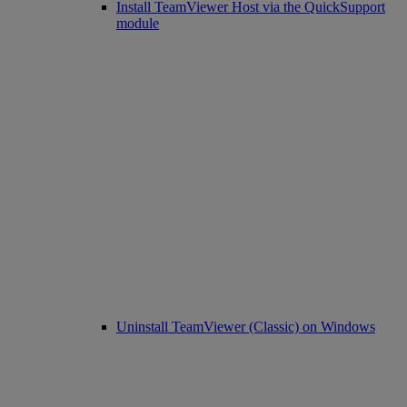
Install TeamViewer Host via the QuickSupport
module
Uninstall TeamViewer (Classic) on Windows