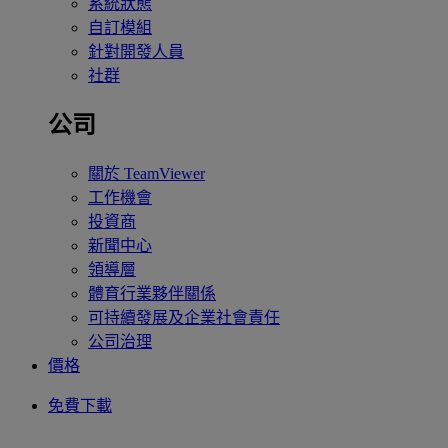
系統狀態
自訂模組
針對開發人員
社群
公司
關於 TeamViewer
工作機會
投資商
新聞中心
領導層
體育行業夥伴關係
可持續發展及企業社會責任
公司治理
價格
免費下載