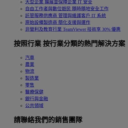
大型企業
擴展並保障企業 IT 安全
自由工作者與數位遊民
隨時隨地安全工作
託管服務供應商
管理與維護客戶 IT 系統
原始設備製造商
簡化支援與運作
非營利及教育行業
TeamViewer 技術享 30% 優惠
按照行業
按行業分類的熱門解決方案
汽車
農業
物流
製造業
零售
醫療保健
銀行與金融
公共領域
請聯絡我們的銷售團隊