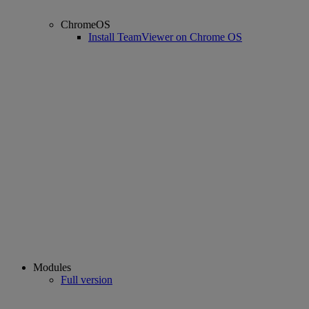
ChromeOS
Install TeamViewer on Chrome OS
Modules
Full version