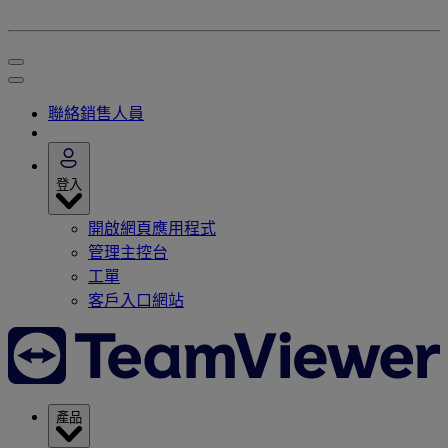
聯絡銷售人員
登入
開啟網頁應用程式
管理主控台
工單
客戶入口網站
產品