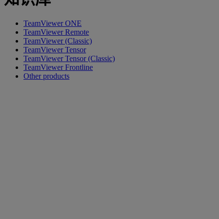
TeamViewer ONE
TeamViewer Remote
TeamViewer (Classic)
TeamViewer Tensor
TeamViewer Tensor (Classic)
TeamViewer Frontline
Other products