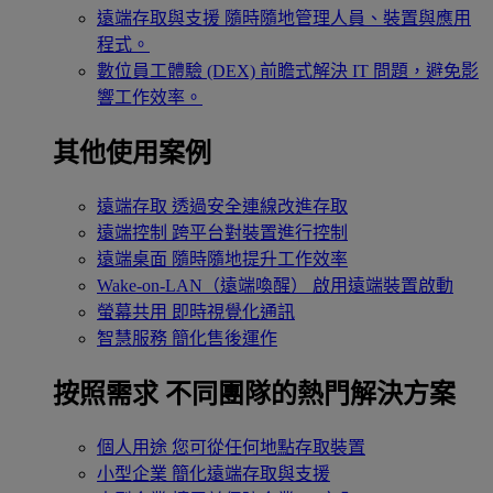
遠端存取與支援
隨時隨地管理人員、裝置與應用
程式。
數位員工體驗 (DEX)
前瞻式解決 IT 問題，避免影
響工作效率。
其他使用案例
遠端存取
透過安全連線改進存取
遠端控制
跨平台對裝置進行控制
遠端桌面
隨時隨地提升工作效率
Wake-on-LAN（遠端喚醒）
啟用遠端裝置啟動
螢幕共用
即時視覺化通訊
智慧服務
簡化售後運作
按照需求
不同團隊的熱門解決方案
個人用途
您可從任何地點存取裝置
小型企業
簡化遠端存取與支援