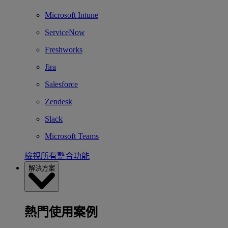
Microsoft Intune
ServiceNow
Freshworks
Jira
Salesforce
Zendesk
Slack
Microsoft Teams
檢視所有整合功能
解決方案
熱門使用案例