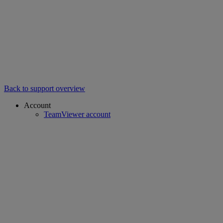
Back to support overview
Account
TeamViewer account