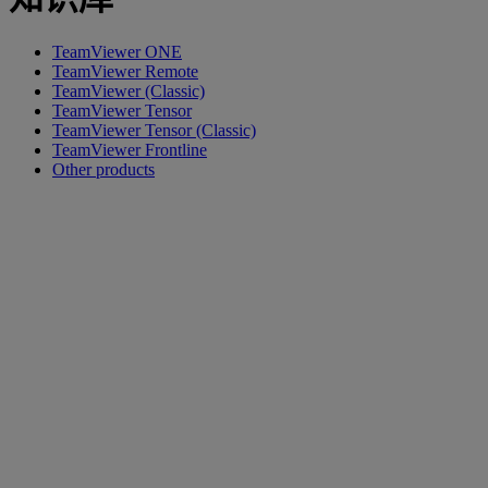
TeamViewer ONE
TeamViewer Remote
TeamViewer (Classic)
TeamViewer Tensor
TeamViewer Tensor (Classic)
TeamViewer Frontline
Other products