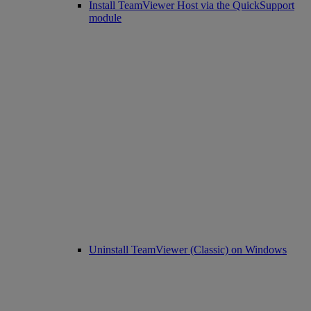
Install TeamViewer Host via the QuickSupport
module
Uninstall TeamViewer (Classic) on Windows