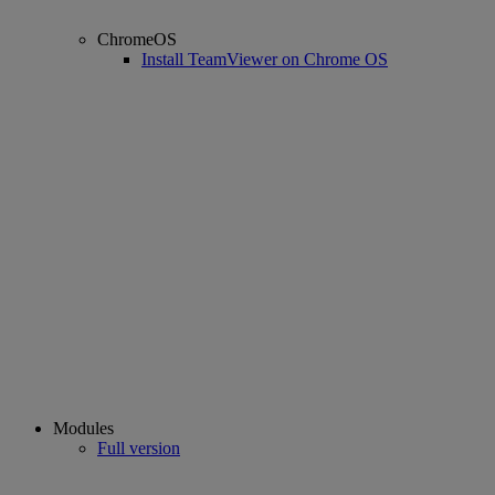
ChromeOS
Install TeamViewer on Chrome OS
Modules
Full version