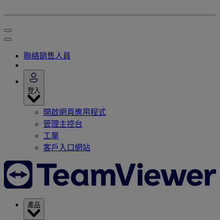
聯絡銷售人員
登入
開啟網頁應用程式
管理主控台
工單
客戶入口網站
產品