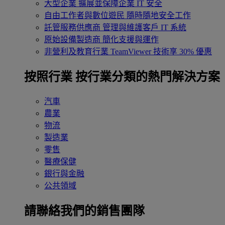
大型企業
擴展並保障企業 IT 安全
自由工作者與數位遊民
隨時隨地安全工作
託管服務供應商
管理與維護客戶 IT 系統
原始設備製造商
簡化支援與運作
非營利及教育行業
TeamViewer 技術享 30% 優惠
按照行業
按行業分類的熱門解決方案
汽車
農業
物流
製造業
零售
醫療保健
銀行與金融
公共領域
請聯絡我們的銷售團隊