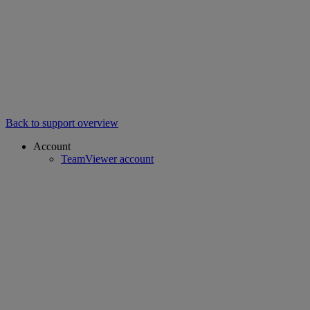
Back to support overview
Account
TeamViewer account