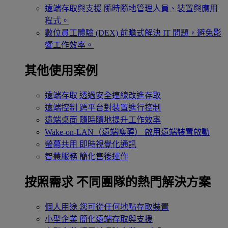
遠端存取與支援
隨時隨地管理人員、裝置與應用
程式。
數位員工體驗 (DEX)
前瞻式解決 IT 問題，避免影
響工作效率。
其他使用案例
遠端存取
透過安全連線改進存取
遠端控制
跨平台對裝置進行控制
遠端桌面
隨時隨地提升工作效率
Wake-on-LAN（遠端喚醒）
啟用遠端裝置啟動
螢幕共用
即時視覺化通訊
智慧服務
簡化售後運作
按照需求
不同團隊的熱門解決方案
個人用途
您可從任何地點存取裝置
小型企業
簡化遠端存取與支援