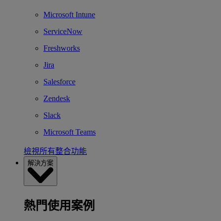
Microsoft Intune
ServiceNow
Freshworks
Jira
Salesforce
Zendesk
Slack
Microsoft Teams
檢視所有整合功能
解決方案
熱門使用案例