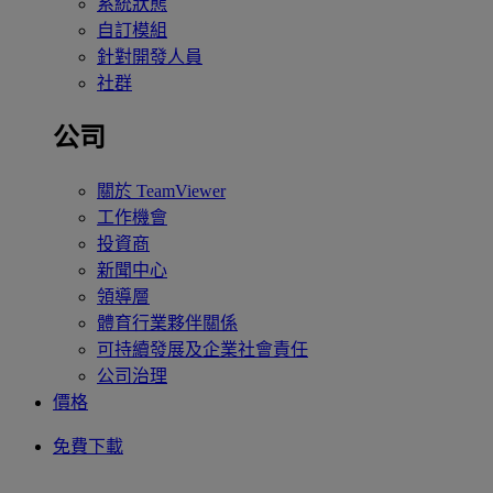
系統狀態
自訂模組
針對開發人員
社群
公司
關於 TeamViewer
工作機會
投資商
新聞中心
領導層
體育行業夥伴關係
可持續發展及企業社會責任
公司治理
價格
免費下載