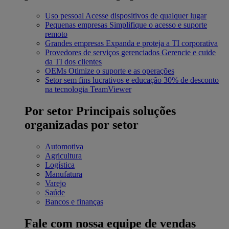
Uso pessoal
Acesse dispositivos de qualquer lugar
Pequenas empresas
Simplifique o acesso e suporte
remoto
Grandes empresas
Expanda e proteja a TI corporativa
Provedores de serviços gerenciados
Gerencie e cuide
da TI dos clientes
OEMs
Otimize o suporte e as operações
Setor sem fins lucrativos e educação
30% de desconto
na tecnologia TeamViewer
Por setor
Principais soluções
organizadas por setor
Automotiva
Agricultura
Logística
Manufatura
Varejo
Saúde
Bancos e finanças
Fale com nossa equipe de vendas