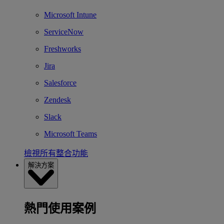
Microsoft Intune
ServiceNow
Freshworks
Jira
Salesforce
Zendesk
Slack
Microsoft Teams
檢視所有整合功能
解決方案
熱門使用案例