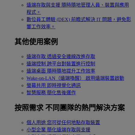
遠端存取與支援
隨時隨地管理人員、裝置與應用
程式。
數位員工體驗 (DEX)
前瞻式解決 IT 問題，避免影
響工作效率。
其他使用案例
遠端存取
透過安全連線改進存取
遠端控制
跨平台對裝置進行控制
遠端桌面
隨時隨地提升工作效率
Wake-on-LAN（遠端喚醒）
啟用遠端裝置啟動
螢幕共用
即時視覺化通訊
智慧服務
簡化售後運作
按照需求
不同團隊的熱門解決方案
個人用途
您可從任何地點存取裝置
小型企業
簡化遠端存取與支援