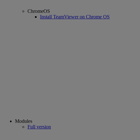
ChromeOS
Install TeamViewer on Chrome OS
Modules
Full version