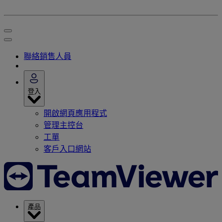
聯絡銷售人員
登入
開啟網頁應用程式
管理主控台
工單
客戶入口網站
產品