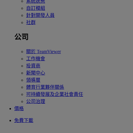
系統狀態
自訂模組
針對開發人員
社群
公司
關於 TeamViewer
工作機會
投資商
新聞中心
領導層
體育行業夥伴關係
可持續發展及企業社會責任
公司治理
價格
免費下載