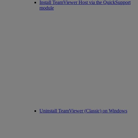
Install TeamViewer Host via the QuickSupport
module
Uninstall TeamViewer (Classic) on Windows