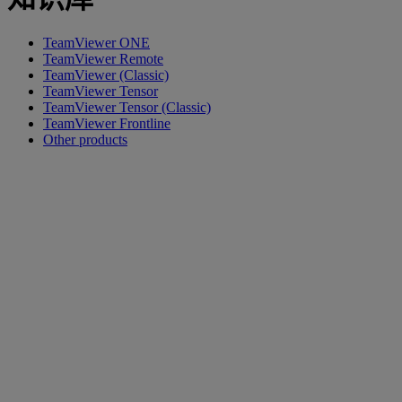
TeamViewer ONE
TeamViewer Remote
TeamViewer (Classic)
TeamViewer Tensor
TeamViewer Tensor (Classic)
TeamViewer Frontline
Other products