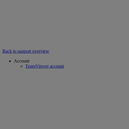
Back to support overview
Account
TeamViewer account