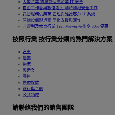
大型企業
擴展並保障企業 IT 安全
自由工作者與數位遊民
隨時隨地安全工作
託管服務供應商
管理與維護客戶 IT 系統
原始設備製造商
簡化支援與運作
非營利及教育行業
TeamViewer 技術享 30% 優惠
按照行業
按行業分類的熱門解決方案
汽車
農業
物流
製造業
零售
醫療保健
銀行與金融
公共領域
請聯絡我們的銷售團隊