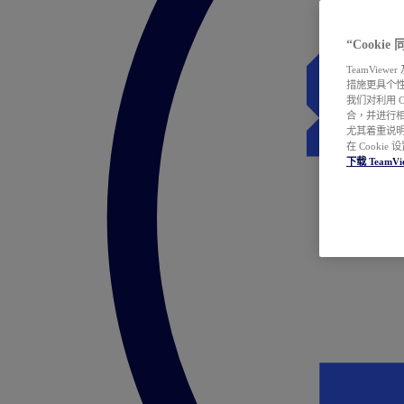
“Cooki
TeamVie
措施更具个
我们对利用 
合，并进行
尤其着重说明
在 Cookie
下载 TeamVi