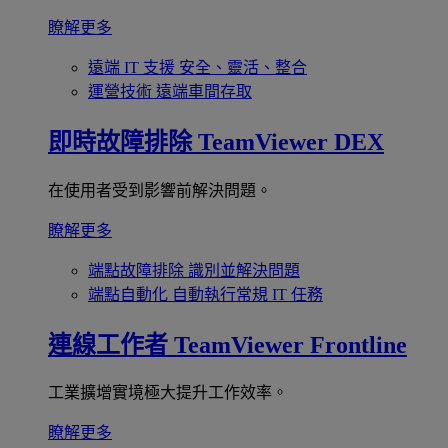
瞭解更多
遠端 IT 支援
安全、靈活、整合
運營技術
遠端車間存取
即時故障排除
TeamViewer DEX
在使用者受到影響前解決問題。
瞭解更多
端點故障排除
識別並解決問題
端點自動化
自動執行常規 IT 任務
連線工作者
TeamViewer Frontline
工業擴增實境極大提升工作效率。
瞭解更多