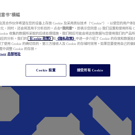
e 同意书”横幅
wer 及其合作伙伴希望在您的设备上存放 Cookie 及采用类似技术（“Cookie”），以使您的用
性化，同时，还会将其用于分析目的。点击
“我同意”
，即表示您同意 (i) 我们设置和使用所有 Cook
Cookie 收集的数据所采取的后续处理措施，我们稍后可能会将这些数据与您使用我们的产品
相应的分析。我们的
《Cookie 政策》
和
《隐私政策》
中进一步介绍了 Cookie 的存放和数据
了使用 Cookie 的确切目的、第三方接收人及 Cookie 的存储时效等。如果您要使用自己的
 设置中调整 Cookie 的存放。
ewer
总部地址
Cookie 設置
接受所有 Cookie