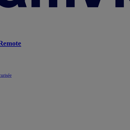
Remote
curisée