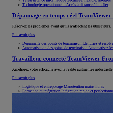
Téléassistance informatique
Sécurisée, flexible, intégrée
Technologie opérationnelle
Accès à distance à l’atelier
Dépannage en temps réel
TeamViewer
Résolvez les problèmes avant qu’ils n’affectent les utilisateurs.
En savoir plus
Dépannage des points de terminaison
Identifiez et résol
Automatisation des points de terminaison
Automatisez les
Travailleur connecté
TeamViewer Fron
Améliorez votre efficacité avec la réalité augmentée industrielle
En savoir plus
Logistique et entreposage
Manutention mains libres
Formation et intégration
Intégration rapide et perfection