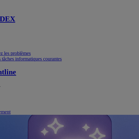
 DEX
vez les problèmes
 tâches informatiques courantes
tline
.
nement