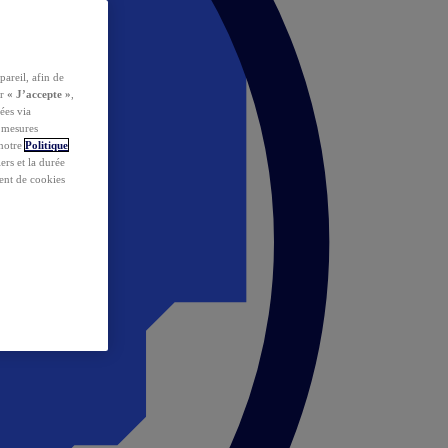
pareil, afin de
ur
« J’accepte »
,
ées via
s mesures
 notre
Politique
iers et la durée
ent de cookies