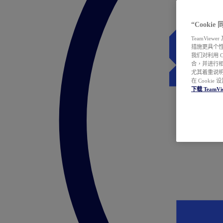
“Cooki
TeamVie
措施更具个
我们对利用 
合，并进行
尤其着重说明
在 Cookie
下载 TeamVi