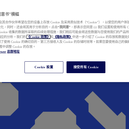
e 同意书”横幅
wer 及其合作伙伴希望在您的设备上存放 Cookie 及采用类似技术（“Cookie”），以使您的用
性化，同时，还会将其用于分析目的。点击
“我同意”
，即表示您同意 (i) 我们设置和使用所有 Cook
Cookie 收集的数据所采取的后续处理措施，我们稍后可能会将这些数据与您使用我们的产品
相应的分析。我们的
《Cookie 政策》
和
《隐私政策》
中进一步介绍了 Cookie 的存放和数据
了使用 Cookie 的确切目的、第三方接收人及 Cookie 的存储时效等。如果您要使用自己的
 设置中调整 Cookie 的存放。
ewer
总部地址
Cookie 設置
接受所有 Cookie