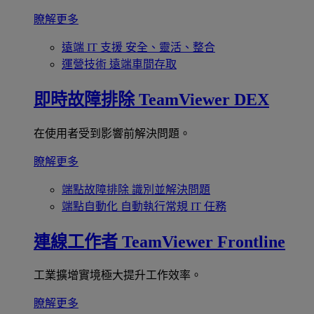
瞭解更多
遠端 IT 支援
安全、靈活、整合
運營技術
遠端車間存取
即時故障排除
TeamViewer DEX
在使用者受到影響前解決問題。
瞭解更多
端點故障排除
識別並解決問題
端點自動化
自動執行常規 IT 任務
連線工作者
TeamViewer Frontline
工業擴增實境極大提升工作效率。
瞭解更多