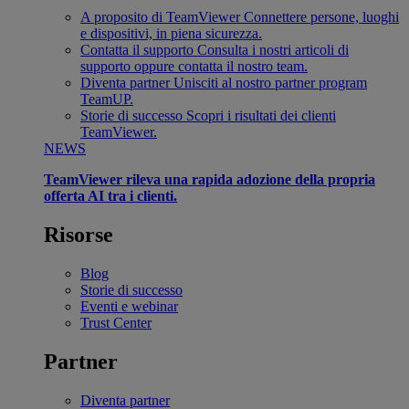
A proposito di TeamViewer
Connettere persone, luoghi
e dispositivi, in piena sicurezza.
Contatta il supporto
Consulta i nostri articoli di
supporto oppure contatta il nostro team.
Diventa partner
Unisciti al nostro partner program
TeamUP.
Storie di successo
Scopri i risultati dei clienti
TeamViewer.
NEWS
TeamViewer rileva una rapida adozione della propria
offerta AI tra i clienti.
Risorse
Blog
Storie di successo
Eventi e webinar
Trust Center
Partner
Diventa partner