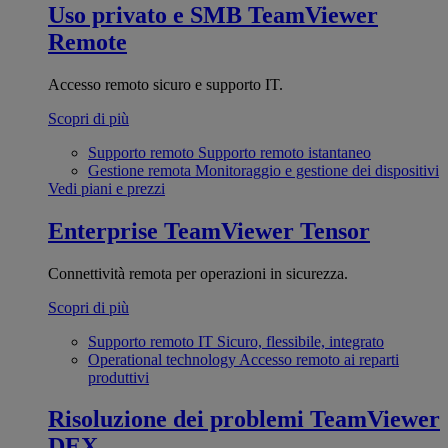
Uso privato e SMB
TeamViewer
Remote
Accesso remoto sicuro e supporto IT.
Scopri di più
Supporto remoto
Supporto remoto istantaneo
Gestione remota
Monitoraggio e gestione dei dispositivi
Vedi piani e prezzi
Enterprise
TeamViewer Tensor
Connettività remota per operazioni in sicurezza.
Scopri di più
Supporto remoto IT
Sicuro, flessibile, integrato
Operational technology
Accesso remoto ai reparti
produttivi
Risoluzione dei problemi
TeamViewer
DEX