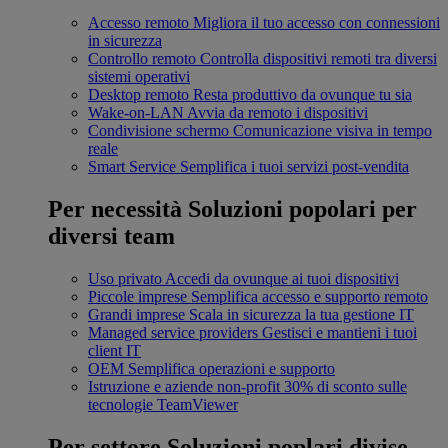
Accesso remoto
Migliora il tuo accesso con connessioni
in sicurezza
Controllo remoto
Controlla dispositivi remoti tra diversi
sistemi operativi
Desktop remoto
Resta produttivo da ovunque tu sia
Wake-on-LAN
Avvia da remoto i dispositivi
Condivisione schermo
Comunicazione visiva in tempo
reale
Smart Service
Semplifica i tuoi servizi post-vendita
Per necessità
Soluzioni popolari per
diversi team
Uso privato
Accedi da ovunque ai tuoi dispositivi
Piccole imprese
Semplifica accesso e supporto remoto
Grandi imprese
Scala in sicurezza la tua gestione IT
Managed service providers
Gestisci e mantieni i tuoi
client IT
OEM
Semplifica operazioni e supporto
Istruzione e aziende non-profit
30% di sconto sulle
tecnologie TeamViewer
Per settore
Soluzioni poplari divise