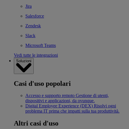
Jira
Salesforce
Zendesk
Slack
Microsoft Teams
Vedi tutte le integrazioni
Soluzioni
Casi d'uso popolari
Accesso e supporto remoto
Gestione di utenti,
dispositivi e applicazioni, da ovunque.
Digital Employee Experience (DEX)
Risolvi ogni
problema IT prima che impatti sulla tua produttività.
Altri casi d'uso