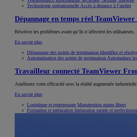
Téléassistance informatique
Sécurisée, flexible, intégrée
Technologie opérationnelle
Accès à distance à l’atelier
Dépannage en temps réel
TeamViewer
Résolvez les problèmes avant qu’ils n’affectent les utilisateurs.
En savoir plus
Dépannage des points de terminaison
Identifiez et résol
Automatisation des points de terminaison
Automatisez les
Travailleur connecté
TeamViewer Fron
Améliorez votre efficacité avec la réalité augmentée industrielle
En savoir plus
Logistique et entreposage
Manutention mains libres
Formation et intégration
Intégration rapide et perfection