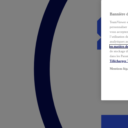
Bannière 
TeamViewer et 
personnaliser 
vous acceptez 
l’utilisation 
analytiques as
en matière de
de stockage d
dans les Para
Téléchargez
Mentions lég