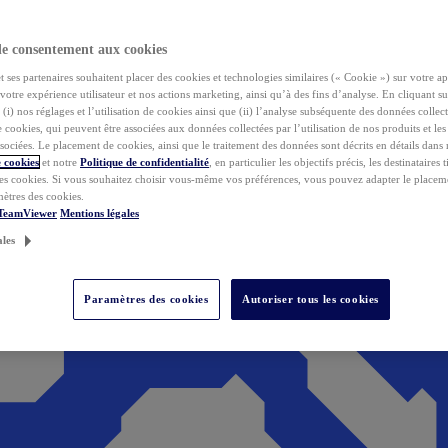
de consentement aux cookies
ses partenaires souhaitent placer des cookies et technologies similaires (« Cookie ») sur votre ap
votre expérience utilisateur et nos actions marketing, ainsi qu’à des fins d’analyse. En cliquant s
(i) nos réglages et l’utilisation de cookies ainsi que (ii) l’analyse subséquente des données collect
de cookies, qui peuvent être associées aux données collectées par l’utilisation de nos produits et le
sociées. Le placement de cookies, ainsi que le traitement des données sont décrits en détails dans
 cookies
et notre
Politique de confidentialité
, en particulier les objectifs précis, les destinataires t
es cookies. Si vous souhaitez choisir vous-même vos préférences, vous pouvez adapter le placem
mètres des cookies.
 TeamViewer
Mentions légales
ales
Paramètres des cookies
Autoriser tous les cookies