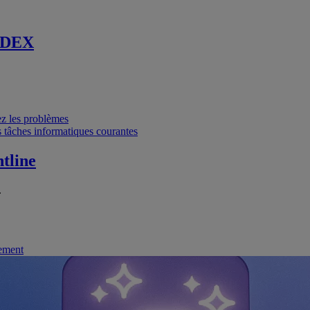
 DEX
vez les problèmes
 tâches informatiques courantes
tline
.
nement