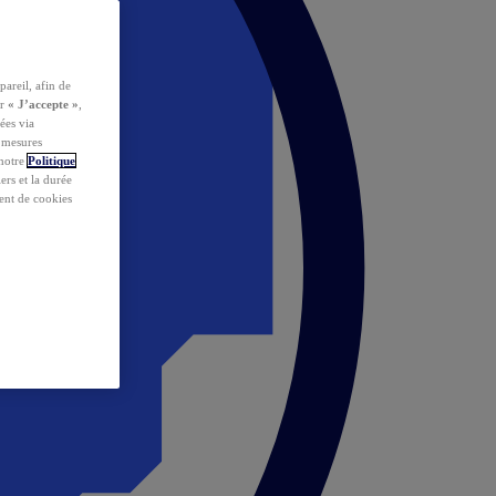
pareil, afin de
ur
« J’accepte »
,
ées via
s mesures
 notre
Politique
iers et la durée
ent de cookies