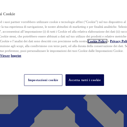
ai Cookie
i suoi partner vorrebbero utilizzare cookie e tecnologie affini (“Cookie”) sul tuo dispositivo al 
 la tua esperienza di navigazione, le nostre abitudini di marketing e per finalità analitiche. Selez
”
, acconsentirai all’impostazione (i) di tutti i Cookie ed alla relativa elaborazione dei dati (ii) racco
 Cookie stessi, che potrebbero essere abbinati a dati sul tuo utilizzo dei prodotti e relative metrich
 Cookie e l’analisi dei dati sono descritti con precisione nella nostra
Cookie Policy
e
Privacy Pol
tenzione agli scopi, alla condivisione con terze parti, ed alla durata della conservazione dei dati. S
 tue preferenze, puoi personalizzare le impostazioni dei tuoi Cookie dalle Impostazioni Cookie.
mViewer
Imprint
Impostazioni cookie
Accetta tutti i cookie