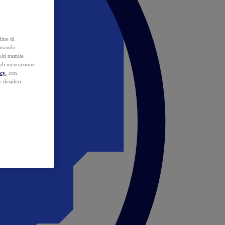
fine di
ionando
lti tramite
e di misurazione.
icy
, con
e desideri