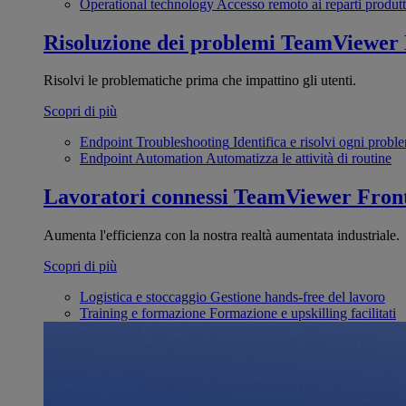
Operational technology
Accesso remoto ai reparti produtt
Risoluzione dei problemi
TeamViewer
Risolvi le problematiche prima che impattino gli utenti.
Scopri di più
Endpoint Troubleshooting
Identifica e risolvi ogni probl
Endpoint Automation
Automatizza le attività di routine
Lavoratori connessi
TeamViewer Front
Aumenta l'efficienza con la nostra realtà aumentata industriale.
Scopri di più
Logistica e stoccaggio
Gestione hands-free del lavoro
Training e formazione
Formazione e upskilling facilitati