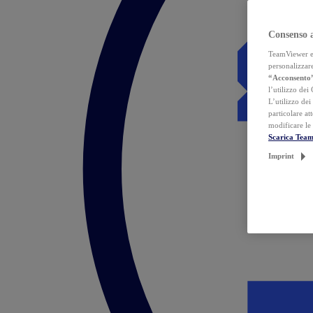
Consenso 
TeamViewer ed 
personalizzare
“Acconsento
l’utilizzo dei
L’utilizzo dei
particolare at
modificare le
Scarica Tea
Imprint