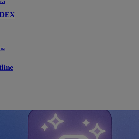
ivi
 DEX
ema
line