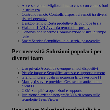
Accesso remoto
Migliora il tuo accesso con connessioni
in sicurezza
Controllo remoto
Controlla dispositivi remoti tra diversi
sistemi operativi
Desktop remoto
Resta produttivo da ovunque tu sia
Wake-on-LAN
Avvia da remoto i dispositivi
Condivisione schermo
Comunicazione visiva in tempo
reale
Smart Service
Semplifica i tuoi servizi post-vendita
Per necessità
Soluzioni popolari per
diversi team
Uso privato
Accedi da ovunque ai tuoi dispositivi
Piccole imprese
Semplifica accesso e supporto remoto
Grandi imprese
Scala in sicurezza la tua gestione IT
Managed service providers
Gestisci e mantieni i tuoi
client IT
OEM
Semplifica operazioni e supporto
Istruzione e aziende non-profit
30% di sconto sulle
tecnologie TeamViewer
Per settore
Soluzioni poplari divise