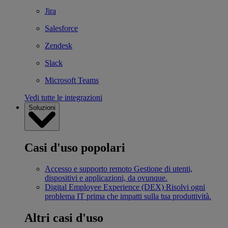
Jira
Salesforce
Zendesk
Slack
Microsoft Teams
Vedi tutte le integrazioni
Soluzioni
Casi d'uso popolari
Accesso e supporto remoto
Gestione di utenti,
dispositivi e applicazioni, da ovunque.
Digital Employee Experience (DEX)
Risolvi ogni
problema IT prima che impatti sulla tua produttività.
Altri casi d'uso