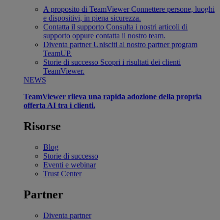
A proposito di TeamViewer
Connettere persone, luoghi
e dispositivi, in piena sicurezza.
Contatta il supporto
Consulta i nostri articoli di
supporto oppure contatta il nostro team.
Diventa partner
Unisciti al nostro partner program
TeamUP.
Storie di successo
Scopri i risultati dei clienti
TeamViewer.
NEWS
TeamViewer rileva una rapida adozione della propria
offerta AI tra i clienti.
Risorse
Blog
Storie di successo
Eventi e webinar
Trust Center
Partner
Diventa partner