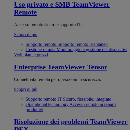
Uso privato e SMB
TeamViewer
Remote
Accesso remoto sicuro e supporto IT.
Scopri di più
Supporto remoto
Supporto remoto istantaneo
Gestione remota
Monitoraggio e gestione dei dispositivi
Vedi piani e prezzi
Enterprise
TeamViewer Tensor
Connettività remota per operazioni in sicurezza.
Scopri di più
Supporto remoto IT
Sicuro, flessibile, integrato
Operational technology
Accesso remoto ai reparti
produttivi
Risoluzione dei problemi
TeamViewer
DEX