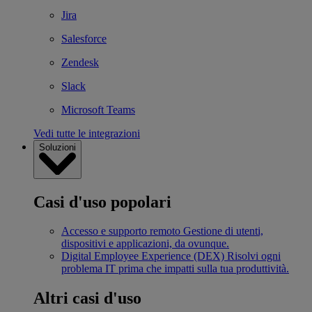
Jira
Salesforce
Zendesk
Slack
Microsoft Teams
Vedi tutte le integrazioni
Soluzioni
Casi d'uso popolari
Accesso e supporto remoto
Gestione di utenti,
dispositivi e applicazioni, da ovunque.
Digital Employee Experience (DEX)
Risolvi ogni
problema IT prima che impatti sulla tua produttività.
Altri casi d'uso