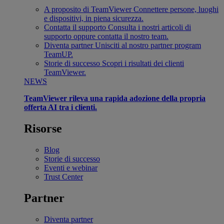
A proposito di TeamViewer
Connettere persone, luoghi
e dispositivi, in piena sicurezza.
Contatta il supporto
Consulta i nostri articoli di
supporto oppure contatta il nostro team.
Diventa partner
Unisciti al nostro partner program
TeamUP.
Storie di successo
Scopri i risultati dei clienti
TeamViewer.
NEWS
TeamViewer rileva una rapida adozione della propria
offerta AI tra i clienti.
Risorse
Blog
Storie di successo
Eventi e webinar
Trust Center
Partner
Diventa partner