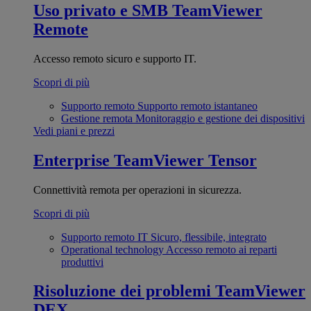
Uso privato e SMB
TeamViewer
Remote
Accesso remoto sicuro e supporto IT.
Scopri di più
Supporto remoto
Supporto remoto istantaneo
Gestione remota
Monitoraggio e gestione dei dispositivi
Vedi piani e prezzi
Enterprise
TeamViewer Tensor
Connettività remota per operazioni in sicurezza.
Scopri di più
Supporto remoto IT
Sicuro, flessibile, integrato
Operational technology
Accesso remoto ai reparti
produttivi
Risoluzione dei problemi
TeamViewer
DEX