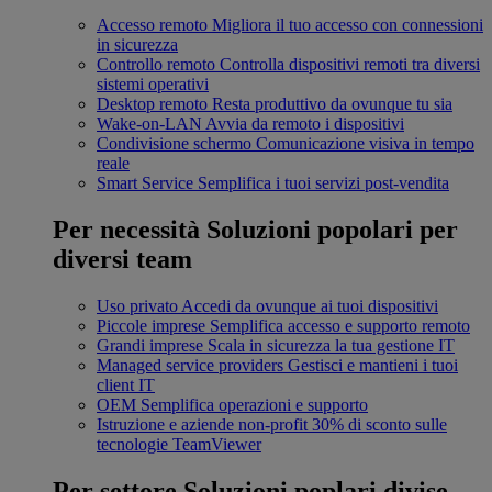
Accesso remoto
Migliora il tuo accesso con connessioni
in sicurezza
Controllo remoto
Controlla dispositivi remoti tra diversi
sistemi operativi
Desktop remoto
Resta produttivo da ovunque tu sia
Wake-on-LAN
Avvia da remoto i dispositivi
Condivisione schermo
Comunicazione visiva in tempo
reale
Smart Service
Semplifica i tuoi servizi post-vendita
Per necessità
Soluzioni popolari per
diversi team
Uso privato
Accedi da ovunque ai tuoi dispositivi
Piccole imprese
Semplifica accesso e supporto remoto
Grandi imprese
Scala in sicurezza la tua gestione IT
Managed service providers
Gestisci e mantieni i tuoi
client IT
OEM
Semplifica operazioni e supporto
Istruzione e aziende non-profit
30% di sconto sulle
tecnologie TeamViewer
Per settore
Soluzioni poplari divise