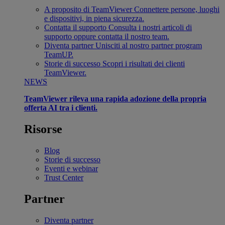
A proposito di TeamViewer
Connettere persone, luoghi
e dispositivi, in piena sicurezza.
Contatta il supporto
Consulta i nostri articoli di
supporto oppure contatta il nostro team.
Diventa partner
Unisciti al nostro partner program
TeamUP.
Storie di successo
Scopri i risultati dei clienti
TeamViewer.
NEWS
TeamViewer rileva una rapida adozione della propria
offerta AI tra i clienti.
Risorse
Blog
Storie di successo
Eventi e webinar
Trust Center
Partner
Diventa partner