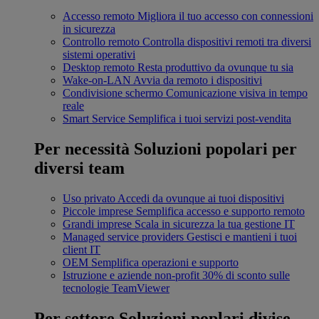
Accesso remoto
Migliora il tuo accesso con connessioni
in sicurezza
Controllo remoto
Controlla dispositivi remoti tra diversi
sistemi operativi
Desktop remoto
Resta produttivo da ovunque tu sia
Wake-on-LAN
Avvia da remoto i dispositivi
Condivisione schermo
Comunicazione visiva in tempo
reale
Smart Service
Semplifica i tuoi servizi post-vendita
Per necessità
Soluzioni popolari per
diversi team
Uso privato
Accedi da ovunque ai tuoi dispositivi
Piccole imprese
Semplifica accesso e supporto remoto
Grandi imprese
Scala in sicurezza la tua gestione IT
Managed service providers
Gestisci e mantieni i tuoi
client IT
OEM
Semplifica operazioni e supporto
Istruzione e aziende non-profit
30% di sconto sulle
tecnologie TeamViewer
Per settore
Soluzioni poplari divise