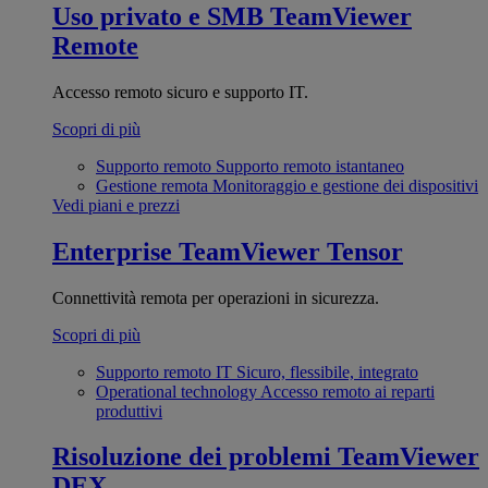
Uso privato e SMB
TeamViewer
Remote
Accesso remoto sicuro e supporto IT.
Scopri di più
Supporto remoto
Supporto remoto istantaneo
Gestione remota
Monitoraggio e gestione dei dispositivi
Vedi piani e prezzi
Enterprise
TeamViewer Tensor
Connettività remota per operazioni in sicurezza.
Scopri di più
Supporto remoto IT
Sicuro, flessibile, integrato
Operational technology
Accesso remoto ai reparti
produttivi
Risoluzione dei problemi
TeamViewer
DEX