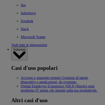
Jira
Salesforce
Zendesk
Slack
Microsoft Teams
Vedi tutte le integrazioni
Soluzioni
Casi d'uso popolari
Accesso e supporto remoto
Gestione di utenti,
dispositivi e applicazioni, da ovunque.
Digital Employee Experience (DEX)
Risolvi ogni
problema IT prima che impatti sulla tua produttività.
Altri casi d'uso