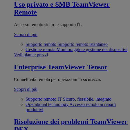
Uso privato e SMB
TeamViewer
Remote
Accesso remoto sicuro e supporto IT.
Scopri di più
Supporto remoto
Supporto remoto istantaneo
Gestione remota
Monitoraggio e gestione dei dispositivi
Vedi piani e prezzi
Enterprise
TeamViewer Tensor
Connettività remota per operazioni in sicurezza.
Scopri di più
Supporto remoto IT
Sicuro, flessibile, integrato
Operational technology
Accesso remoto ai reparti
produttivi
Risoluzione dei problemi
TeamViewer
DEX