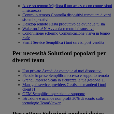
Accesso remoto
Migliora il tuo accesso con connessioni
in sicurezza
Controllo remoto
Controlla dispositivi remoti tra diversi
sistemi operativi
Desktop remoto
Resta produttivo da ovunque tu sia
Wake-on-LAN
Avvia da remoto i dispositivi
Condivisione schermo
Comunicazione visiva in tempo
reale
Smart Service
Semplifica i tuoi servizi post-vendita
Per necessità
Soluzioni popolari per
diversi team
Uso privato
Accedi da ovunque ai tuoi dispositivi
Piccole imprese
Semplifica accesso e supporto remoto
Grandi imprese
Scala in sicurezza la tua gestione IT
Managed service providers
Gestisci e mantieni i tuoi
client IT
OEM
Semplifica operazioni e supporto
Istruzione e aziende non-profit
30% di sconto sulle
tecnologie TeamViewer
Per settore
Soluzioni poplari divise