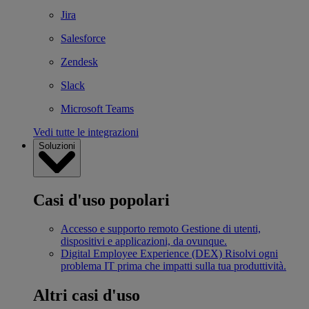
Jira
Salesforce
Zendesk
Slack
Microsoft Teams
Vedi tutte le integrazioni
Soluzioni
Casi d'uso popolari
Accesso e supporto remoto
Gestione di utenti,
dispositivi e applicazioni, da ovunque.
Digital Employee Experience (DEX)
Risolvi ogni
problema IT prima che impatti sulla tua produttività.
Altri casi d'uso