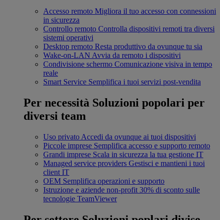
Accesso remoto
Migliora il tuo accesso con connessioni
in sicurezza
Controllo remoto
Controlla dispositivi remoti tra diversi
sistemi operativi
Desktop remoto
Resta produttivo da ovunque tu sia
Wake-on-LAN
Avvia da remoto i dispositivi
Condivisione schermo
Comunicazione visiva in tempo
reale
Smart Service
Semplifica i tuoi servizi post-vendita
Per necessità
Soluzioni popolari per
diversi team
Uso privato
Accedi da ovunque ai tuoi dispositivi
Piccole imprese
Semplifica accesso e supporto remoto
Grandi imprese
Scala in sicurezza la tua gestione IT
Managed service providers
Gestisci e mantieni i tuoi
client IT
OEM
Semplifica operazioni e supporto
Istruzione e aziende non-profit
30% di sconto sulle
tecnologie TeamViewer
Per settore
Soluzioni poplari divise