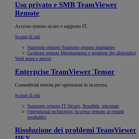
Uso privato e SMB
TeamViewer
Remote
Accesso remoto sicuro e supporto IT.
Scopri di più
Supporto remoto
Supporto remoto istantaneo
Gestione remota
Monitoraggio e gestione dei dispositivi
Vedi piani e prezzi
Enterprise
TeamViewer Tensor
Connettività remota per operazioni in sicurezza.
Scopri di più
Supporto remoto IT
Sicuro, flessibile, integrato
Operational technology
Accesso remoto ai reparti
produttivi
Risoluzione dei problemi
TeamViewer
DEX