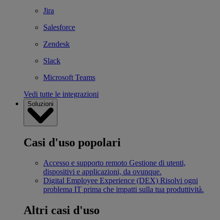
Jira
Salesforce
Zendesk
Slack
Microsoft Teams
Vedi tutte le integrazioni
Soluzioni
Casi d'uso popolari
Accesso e supporto remoto
Gestione di utenti,
dispositivi e applicazioni, da ovunque.
Digital Employee Experience (DEX)
Risolvi ogni
problema IT prima che impatti sulla tua produttività.
Altri casi d'uso