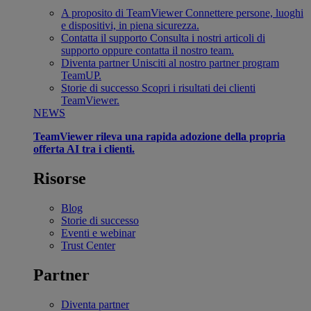
A proposito di TeamViewer
Connettere persone, luoghi
e dispositivi, in piena sicurezza.
Contatta il supporto
Consulta i nostri articoli di
supporto oppure contatta il nostro team.
Diventa partner
Unisciti al nostro partner program
TeamUP.
Storie di successo
Scopri i risultati dei clienti
TeamViewer.
NEWS
TeamViewer rileva una rapida adozione della propria
offerta AI tra i clienti.
Risorse
Blog
Storie di successo
Eventi e webinar
Trust Center
Partner
Diventa partner