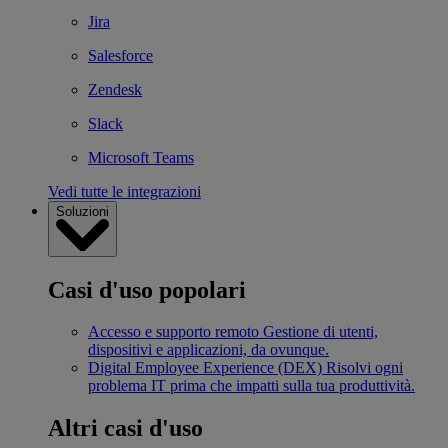
Jira
Salesforce
Zendesk
Slack
Microsoft Teams
Vedi tutte le integrazioni
Soluzioni
Casi d'uso popolari
Accesso e supporto remoto
Gestione di utenti,
dispositivi e applicazioni, da ovunque.
Digital Employee Experience (DEX)
Risolvi ogni
problema IT prima che impatti sulla tua produttività.
Altri casi d'uso