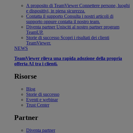
A proposito di TeamViewer
Connettere persone, luoghi
e dispositivi, in piena sicurezza.
Contatta il supporto
Consulta i nostri articoli di
supporto oppure contatta il nostro team.
Diventa partner
Unisciti al nostro partner program
TeamUP.
Storie di successo
Scopri i risultati dei clienti
TeamViewer.
NEWS
TeamViewer rileva una rapida adozione della propria
offerta AI tra i clienti.
Risorse
Blog
Storie di successo
Eventi e webinar
Trust Center
Partner
Diventa partner