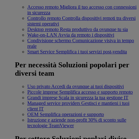
Accesso remoto
Migliora il tuo accesso con connessioni
in sicurezza
Controllo remoto
Controlla dispositivi remoti tra diversi
sistemi operativi
Desktop remoto
Resta produttivo da ovunque tu sia
Wake-on-LAN
Avvia da remoto i dispositivi
Condivisione schermo
Comunicazione visiva in tempo
reale
Smart Service
Semplifica i tuoi servizi post-vendita
Per necessità
Soluzioni popolari per
diversi team
Uso privato
Accedi da ovunque ai tuoi dispositivi
Piccole imprese
Semplifica accesso e supporto remoto
Grandi imprese
Scala in sicurezza la tua gestione IT
Managed service providers
Gestisci e mantieni i tuoi
client IT
OEM
Semplifica operazioni e supporto
Istruzione e aziende non-profit
30% di sconto sulle
tecnologie TeamViewer
Per settore
Soluzioni poplari divise