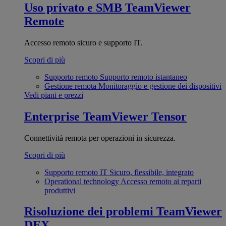
Uso privato e SMB
TeamViewer
Remote
Accesso remoto sicuro e supporto IT.
Scopri di più
Supporto remoto
Supporto remoto istantaneo
Gestione remota
Monitoraggio e gestione dei dispositivi
Vedi piani e prezzi
Enterprise
TeamViewer Tensor
Connettività remota per operazioni in sicurezza.
Scopri di più
Supporto remoto IT
Sicuro, flessibile, integrato
Operational technology
Accesso remoto ai reparti
produttivi
Risoluzione dei problemi
TeamViewer
DEX