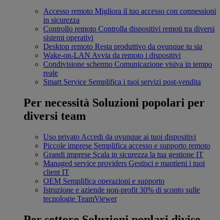
Accesso remoto
Migliora il tuo accesso con connessioni
in sicurezza
Controllo remoto
Controlla dispositivi remoti tra diversi
sistemi operativi
Desktop remoto
Resta produttivo da ovunque tu sia
Wake-on-LAN
Avvia da remoto i dispositivi
Condivisione schermo
Comunicazione visiva in tempo
reale
Smart Service
Semplifica i tuoi servizi post-vendita
Per necessità
Soluzioni popolari per
diversi team
Uso privato
Accedi da ovunque ai tuoi dispositivi
Piccole imprese
Semplifica accesso e supporto remoto
Grandi imprese
Scala in sicurezza la tua gestione IT
Managed service providers
Gestisci e mantieni i tuoi
client IT
OEM
Semplifica operazioni e supporto
Istruzione e aziende non-profit
30% di sconto sulle
tecnologie TeamViewer
Per settore
Soluzioni poplari divise