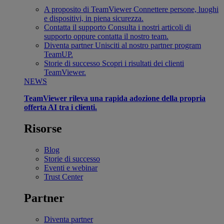
A proposito di TeamViewer
Connettere persone, luoghi
e dispositivi, in piena sicurezza.
Contatta il supporto
Consulta i nostri articoli di
supporto oppure contatta il nostro team.
Diventa partner
Unisciti al nostro partner program
TeamUP.
Storie di successo
Scopri i risultati dei clienti
TeamViewer.
NEWS
TeamViewer rileva una rapida adozione della propria
offerta AI tra i clienti.
Risorse
Blog
Storie di successo
Eventi e webinar
Trust Center
Partner
Diventa partner