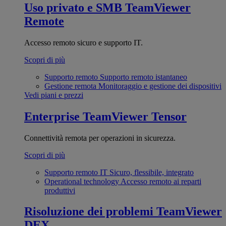
Uso privato e SMB
TeamViewer
Remote
Accesso remoto sicuro e supporto IT.
Scopri di più
Supporto remoto
Supporto remoto istantaneo
Gestione remota
Monitoraggio e gestione dei dispositivi
Vedi piani e prezzi
Enterprise
TeamViewer Tensor
Connettività remota per operazioni in sicurezza.
Scopri di più
Supporto remoto IT
Sicuro, flessibile, integrato
Operational technology
Accesso remoto ai reparti
produttivi
Risoluzione dei problemi
TeamViewer
DEX