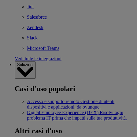
Jira
Salesforce
Zendesk
Slack
Microsoft Teams
Vedi tutte le integrazioni
Soluzioni
Casi d'uso popolari
Accesso e supporto remoto
Gestione di utenti,
dispositivi e applicazioni, da ovunque.
Digital Employee Experience (DEX)
Risolvi ogni
problema IT prima che impatti sulla tua produttività.
Altri casi d'uso