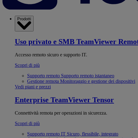
Prodotti
Uso privato e SMB
TeamViewer Remo
Accesso remoto sicuro e supporto IT.
Scopri di più
Supporto remoto
Supporto remoto istantaneo
Gestione remota
Monitoraggio e gestione dei dispositivi
Vedi piani e prezzi
Enterprise
TeamViewer Tensor
Connettività remota per operazioni in sicurezza.
Scopri di più
Supporto remoto IT
Sicuro, flessibile, integrato