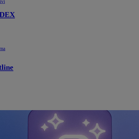
ivi
 DEX
ema
line