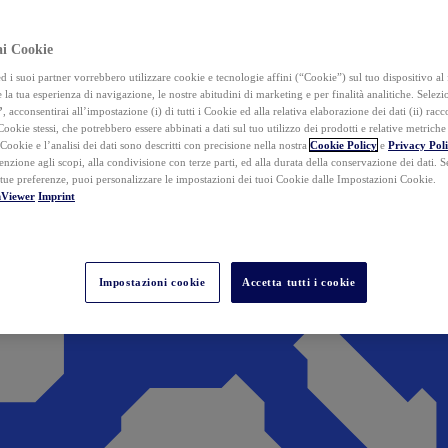
ai Cookie
i suoi partner vorrebbero utilizzare cookie e tecnologie affini (“Cookie”) sul tuo dispositivo al 
 la tua esperienza di navigazione, le nostre abitudini di marketing e per finalità analitiche. Selez
”
, acconsentirai all’impostazione (i) di tutti i Cookie ed alla relativa elaborazione dei dati (ii) racco
 Cookie stessi, che potrebbero essere abbinati a dati sul tuo utilizzo dei prodotti e relative metrich
 Cookie e l’analisi dei dati sono descritti con precisione nella nostra
Cookie Policy
e
Privacy Pol
tenzione agli scopi, alla condivisione con terze parti, ed alla durata della conservazione dei dati. S
 tue preferenze, puoi personalizzare le impostazioni dei tuoi Cookie dalle Impostazioni Cookie.
mViewer
Imprint
Impostazioni cookie
Accetta tutti i cookie