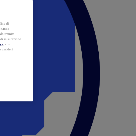
fine di
ionando
lti tramite
e di misurazione.
icy
, con
e desideri