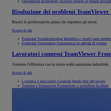
Operational technology
Accesso remoto ai reparti produtt
Risoluzione dei problemi
TeamViewer
Risolvi le problematiche prima che impattino gli utenti.
Scopri di più
Endpoint Troubleshooting
Identifica e risolvi ogni probl
Endpoint Automation
Automatizza le attività di routine
Lavoratori connessi
TeamViewer Front
Aumenta l'efficienza con la nostra realtà aumentata industriale.
Scopri di più
Logistica e stoccaggio
Gestione hands-free del lavoro
Training e formazione
Formazione e upskilling facilitati