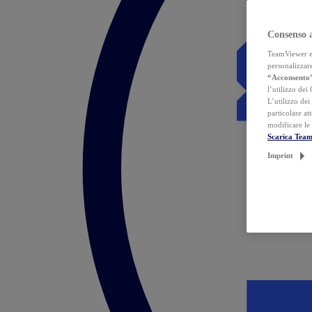
Consenso 
TeamViewer ed 
personalizzare
“Acconsento
l’utilizzo dei
L’utilizzo dei
particolare at
modificare le
Scarica Tea
Imprint