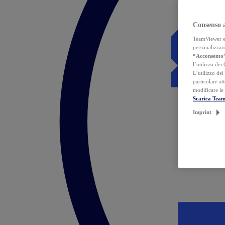
Consenso 
TeamViewer ed 
personalizzare
“Acconsento
l’utilizzo dei
L’utilizzo dei
particolare at
modificare le
Scarica Tea
Imprint