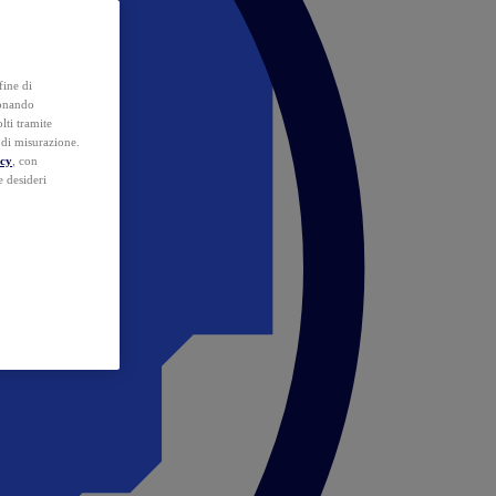
fine di
ionando
lti tramite
e di misurazione.
icy
, con
e desideri