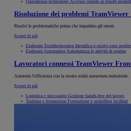
Operational technology
Accesso remoto ai reparti produtt
Risoluzione dei problemi
TeamViewer
Risolvi le problematiche prima che impattino gli utenti.
Scopri di più
Endpoint Troubleshooting
Identifica e risolvi ogni probl
Endpoint Automation
Automatizza le attività di routine
Lavoratori connessi
TeamViewer Front
Aumenta l'efficienza con la nostra realtà aumentata industriale.
Scopri di più
Logistica e stoccaggio
Gestione hands-free del lavoro
Training e formazione
Formazione e upskilling facilitati