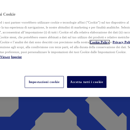
ai Cookie
i suoi partner vorrebbero utilizzare cookie e tecnologie affini (“Cookie”) sul tuo dispositivo al 
 la tua esperienza di navigazione, le nostre abitudini di marketing e per finalità analitiche. Selez
”
, acconsentirai all’impostazione (i) di tutti i Cookie ed alla relativa elaborazione dei dati (ii) racco
 Cookie stessi, che potrebbero essere abbinati a dati sul tuo utilizzo dei prodotti e relative metrich
 Cookie e l’analisi dei dati sono descritti con precisione nella nostra
Cookie Policy
e
Privacy Pol
tenzione agli scopi, alla condivisione con terze parti, ed alla durata della conservazione dei dati. S
 tue preferenze, puoi personalizzare le impostazioni dei tuoi Cookie dalle Impostazioni Cookie.
mViewer
Imprint
Impostazioni cookie
Accetta tutti i cookie