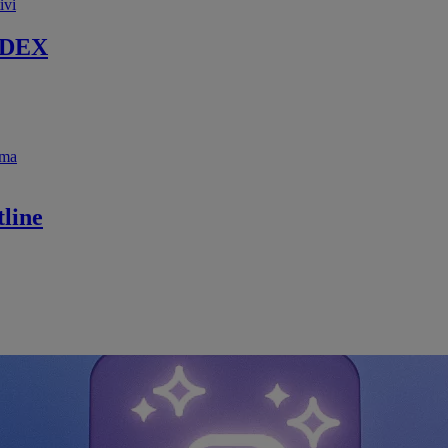
ivi
 DEX
ema
line