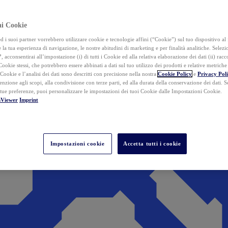
ai Cookie
i suoi partner vorrebbero utilizzare cookie e tecnologie affini (“Cookie”) sul tuo dispositivo al 
 la tua esperienza di navigazione, le nostre abitudini di marketing e per finalità analitiche. Selez
”
, acconsentirai all’impostazione (i) di tutti i Cookie ed alla relativa elaborazione dei dati (ii) racco
 Cookie stessi, che potrebbero essere abbinati a dati sul tuo utilizzo dei prodotti e relative metrich
 Cookie e l’analisi dei dati sono descritti con precisione nella nostra
Cookie Policy
e
Privacy Pol
tenzione agli scopi, alla condivisione con terze parti, ed alla durata della conservazione dei dati. S
 tue preferenze, puoi personalizzare le impostazioni dei tuoi Cookie dalle Impostazioni Cookie.
mViewer
Imprint
Impostazioni cookie
Accetta tutti i cookie