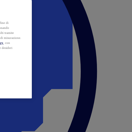
fine di
ionando
lti tramite
e di misurazione.
icy
, con
e desideri