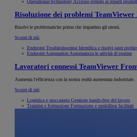
Operational technology
Accesso remoto ai reparti produtt
Risoluzione dei problemi
TeamViewer
Risolvi le problematiche prima che impattino gli utenti.
Scopri di più
Endpoint Troubleshooting
Identifica e risolvi ogni probl
Endpoint Automation
Automatizza le attività di routine
Lavoratori connessi
TeamViewer Front
Aumenta l'efficienza con la nostra realtà aumentata industriale.
Scopri di più
Logistica e stoccaggio
Gestione hands-free del lavoro
Training e formazione
Formazione e upskilling facilitati