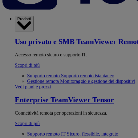
Prodotti
Uso privato e SMB
TeamViewer Remo
Accesso remoto sicuro e supporto IT.
Scopri di più
Supporto remoto
Supporto remoto istantaneo
Gestione remota
Monitoraggio e gestione dei dispositivi
Vedi piani e prezzi
Enterprise
TeamViewer Tensor
Connettività remota per operazioni in sicurezza.
Scopri di più
Supporto remoto IT
Sicuro, flessibile, integrato