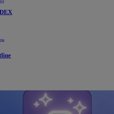
ivi
 DEX
ema
line