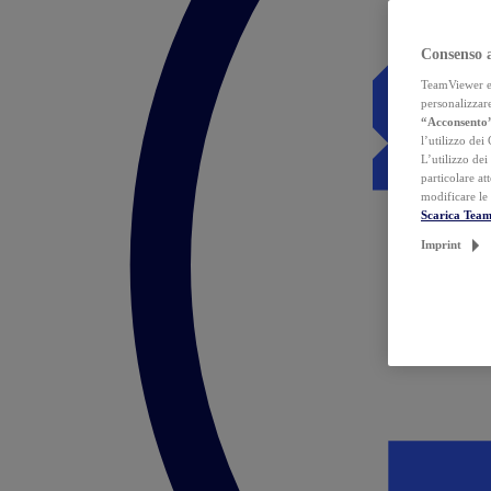
Consenso 
TeamViewer ed 
personalizzare
“Acconsento
l’utilizzo dei
L’utilizzo dei
particolare at
modificare le
Scarica Tea
Imprint