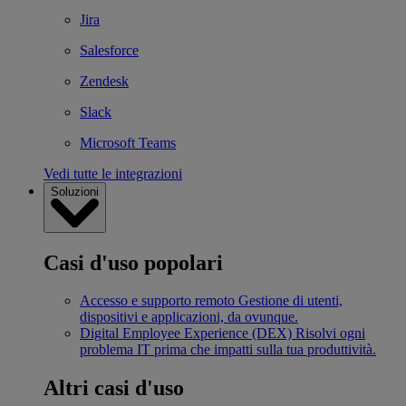
Jira
Salesforce
Zendesk
Slack
Microsoft Teams
Vedi tutte le integrazioni
Soluzioni
Casi d'uso popolari
Accesso e supporto remoto
Gestione di utenti,
dispositivi e applicazioni, da ovunque.
Digital Employee Experience (DEX)
Risolvi ogni
problema IT prima che impatti sulla tua produttività.
Altri casi d'uso