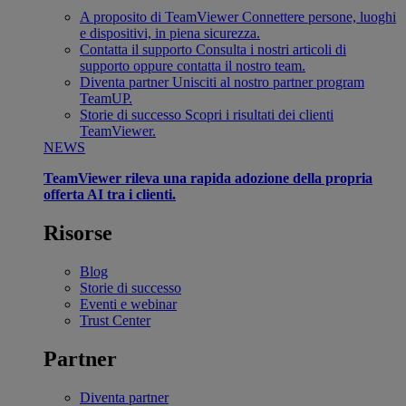
A proposito di TeamViewer
Connettere persone, luoghi
e dispositivi, in piena sicurezza.
Contatta il supporto
Consulta i nostri articoli di
supporto oppure contatta il nostro team.
Diventa partner
Unisciti al nostro partner program
TeamUP.
Storie di successo
Scopri i risultati dei clienti
TeamViewer.
NEWS
TeamViewer rileva una rapida adozione della propria
offerta AI tra i clienti.
Risorse
Blog
Storie di successo
Eventi e webinar
Trust Center
Partner
Diventa partner