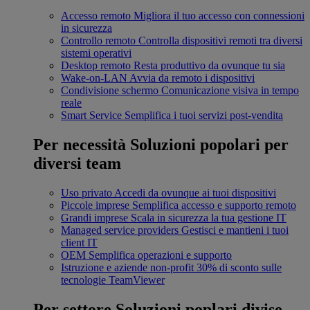
Accesso remoto
Migliora il tuo accesso con connessioni
in sicurezza
Controllo remoto
Controlla dispositivi remoti tra diversi
sistemi operativi
Desktop remoto
Resta produttivo da ovunque tu sia
Wake-on-LAN
Avvia da remoto i dispositivi
Condivisione schermo
Comunicazione visiva in tempo
reale
Smart Service
Semplifica i tuoi servizi post-vendita
Per necessità
Soluzioni popolari per
diversi team
Uso privato
Accedi da ovunque ai tuoi dispositivi
Piccole imprese
Semplifica accesso e supporto remoto
Grandi imprese
Scala in sicurezza la tua gestione IT
Managed service providers
Gestisci e mantieni i tuoi
client IT
OEM
Semplifica operazioni e supporto
Istruzione e aziende non-profit
30% di sconto sulle
tecnologie TeamViewer
Per settore
Soluzioni poplari divise