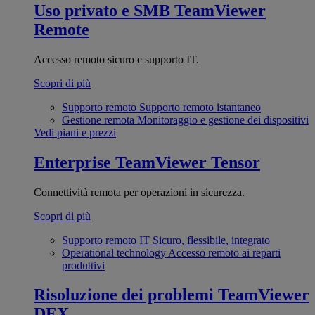
Uso privato e SMB
TeamViewer
Remote
Accesso remoto sicuro e supporto IT.
Scopri di più
Supporto remoto
Supporto remoto istantaneo
Gestione remota
Monitoraggio e gestione dei dispositivi
Vedi piani e prezzi
Enterprise
TeamViewer Tensor
Connettività remota per operazioni in sicurezza.
Scopri di più
Supporto remoto IT
Sicuro, flessibile, integrato
Operational technology
Accesso remoto ai reparti
produttivi
Risoluzione dei problemi
TeamViewer
DEX