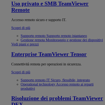
Uso privato e SMB
TeamViewer
Remote
Accesso remoto sicuro e supporto IT.
Scopri di più
Supporto remoto
Supporto remoto istantaneo
Gestione remota
Monitoraggio e gestione dei dispositivi
Vedi piani e prezzi
Enterprise
TeamViewer Tensor
Connettività remota per operazioni in sicurezza.
Scopri di più
Supporto remoto IT
Sicuro, flessibile, integrato
Operational technology
Accesso remoto ai reparti
produttivi
Risoluzione dei problemi
TeamViewer
DEX