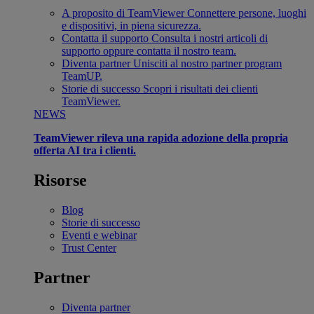
A proposito di TeamViewer
Connettere persone, luoghi
e dispositivi, in piena sicurezza.
Contatta il supporto
Consulta i nostri articoli di
supporto oppure contatta il nostro team.
Diventa partner
Unisciti al nostro partner program
TeamUP.
Storie di successo
Scopri i risultati dei clienti
TeamViewer.
NEWS
TeamViewer rileva una rapida adozione della propria
offerta AI tra i clienti.
Risorse
Blog
Storie di successo
Eventi e webinar
Trust Center
Partner
Diventa partner