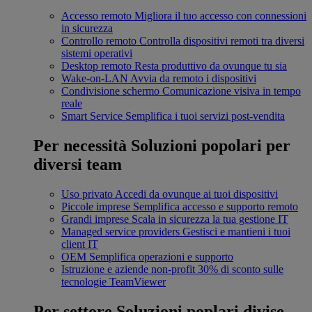
Accesso remoto
Migliora il tuo accesso con connessioni
in sicurezza
Controllo remoto
Controlla dispositivi remoti tra diversi
sistemi operativi
Desktop remoto
Resta produttivo da ovunque tu sia
Wake-on-LAN
Avvia da remoto i dispositivi
Condivisione schermo
Comunicazione visiva in tempo
reale
Smart Service
Semplifica i tuoi servizi post-vendita
Per necessità
Soluzioni popolari per
diversi team
Uso privato
Accedi da ovunque ai tuoi dispositivi
Piccole imprese
Semplifica accesso e supporto remoto
Grandi imprese
Scala in sicurezza la tua gestione IT
Managed service providers
Gestisci e mantieni i tuoi
client IT
OEM
Semplifica operazioni e supporto
Istruzione e aziende non-profit
30% di sconto sulle
tecnologie TeamViewer
Per settore
Soluzioni poplari divise