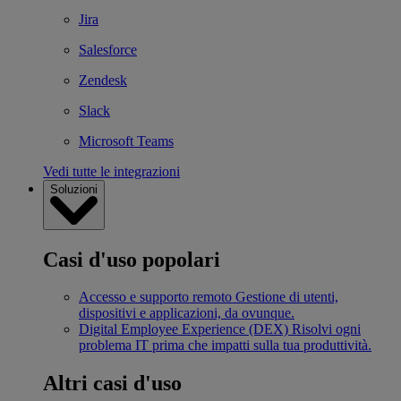
Jira
Salesforce
Zendesk
Slack
Microsoft Teams
Vedi tutte le integrazioni
Soluzioni
Casi d'uso popolari
Accesso e supporto remoto
Gestione di utenti,
dispositivi e applicazioni, da ovunque.
Digital Employee Experience (DEX)
Risolvi ogni
problema IT prima che impatti sulla tua produttività.
Altri casi d'uso