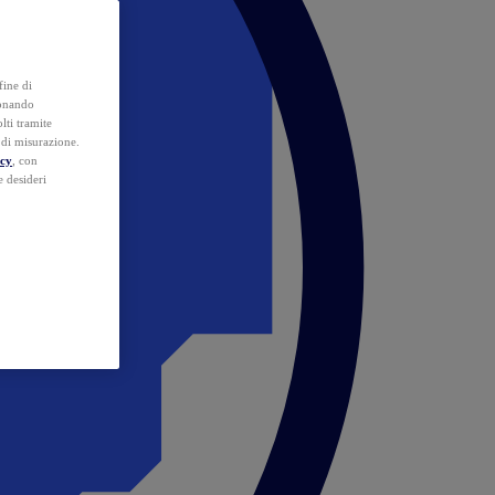
fine di
ionando
lti tramite
e di misurazione.
icy
, con
e desideri