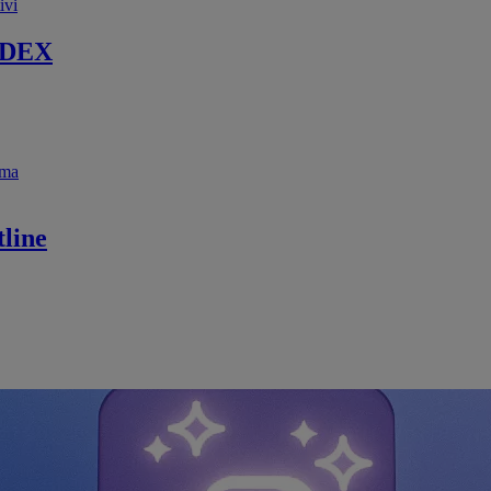
ivi
 DEX
ema
line