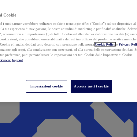
ai Cookie
i suoi partner vorrebbero utilizzare cookie e tecnologie affini (“Cookie”) sul tuo dispositivo al 
 la tua esperienza di navigazione, le nostre abitudini di marketing e per finalità analitiche. Selez
”
, acconsentirai all’impostazione (i) di tutti i Cookie ed alla relativa elaborazione dei dati (ii) racco
 Cookie stessi, che potrebbero essere abbinati a dati sul tuo utilizzo dei prodotti e relative metrich
 Cookie e l’analisi dei dati sono descritti con precisione nella nostra
Cookie Policy
e
Privacy Pol
tenzione agli scopi, alla condivisione con terze parti, ed alla durata della conservazione dei dati. S
 tue preferenze, puoi personalizzare le impostazioni dei tuoi Cookie dalle Impostazioni Cookie.
mViewer
Imprint
Impostazioni cookie
Accetta tutti i cookie