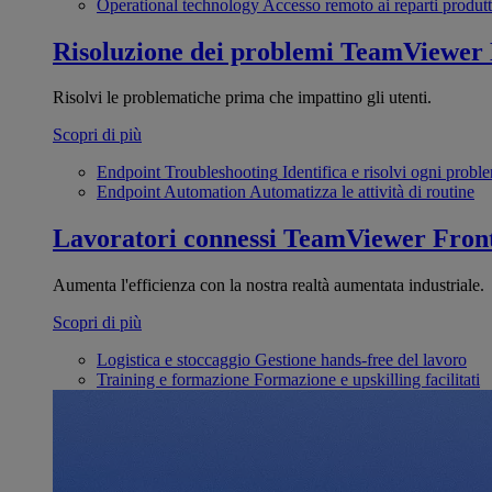
Operational technology
Accesso remoto ai reparti produtt
Risoluzione dei problemi
TeamViewer
Risolvi le problematiche prima che impattino gli utenti.
Scopri di più
Endpoint Troubleshooting
Identifica e risolvi ogni probl
Endpoint Automation
Automatizza le attività di routine
Lavoratori connessi
TeamViewer Front
Aumenta l'efficienza con la nostra realtà aumentata industriale.
Scopri di più
Logistica e stoccaggio
Gestione hands-free del lavoro
Training e formazione
Formazione e upskilling facilitati