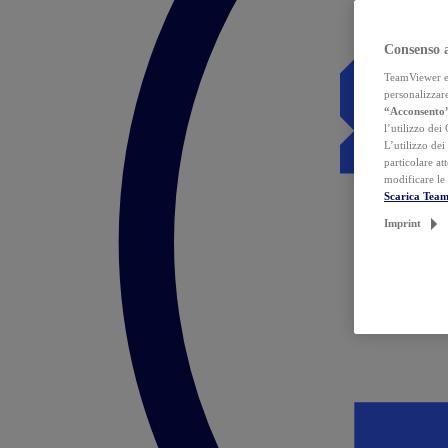
Consenso 
TeamViewer ed 
personalizzare
“Acconsento
l’utilizzo dei
L’utilizzo dei
particolare at
modificare le
Scarica Tea
Imprint