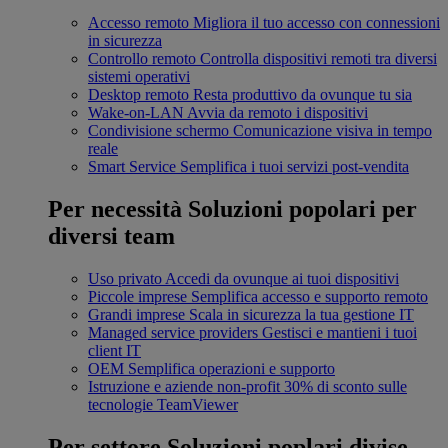
Accesso remoto
Migliora il tuo accesso con connessioni
in sicurezza
Controllo remoto
Controlla dispositivi remoti tra diversi
sistemi operativi
Desktop remoto
Resta produttivo da ovunque tu sia
Wake-on-LAN
Avvia da remoto i dispositivi
Condivisione schermo
Comunicazione visiva in tempo
reale
Smart Service
Semplifica i tuoi servizi post-vendita
Per necessità
Soluzioni popolari per
diversi team
Uso privato
Accedi da ovunque ai tuoi dispositivi
Piccole imprese
Semplifica accesso e supporto remoto
Grandi imprese
Scala in sicurezza la tua gestione IT
Managed service providers
Gestisci e mantieni i tuoi
client IT
OEM
Semplifica operazioni e supporto
Istruzione e aziende non-profit
30% di sconto sulle
tecnologie TeamViewer
Per settore
Soluzioni poplari divise