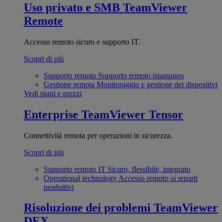
Uso privato e SMB
TeamViewer
Remote
Accesso remoto sicuro e supporto IT.
Scopri di più
Supporto remoto
Supporto remoto istantaneo
Gestione remota
Monitoraggio e gestione dei dispositivi
Vedi piani e prezzi
Enterprise
TeamViewer Tensor
Connettività remota per operazioni in sicurezza.
Scopri di più
Supporto remoto IT
Sicuro, flessibile, integrato
Operational technology
Accesso remoto ai reparti
produttivi
Risoluzione dei problemi
TeamViewer
DEX