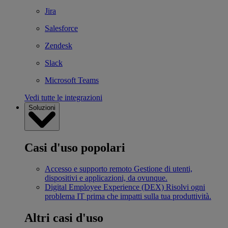
Jira
Salesforce
Zendesk
Slack
Microsoft Teams
Vedi tutte le integrazioni
Soluzioni
Casi d'uso popolari
Accesso e supporto remoto
Gestione di utenti,
dispositivi e applicazioni, da ovunque.
Digital Employee Experience (DEX)
Risolvi ogni
problema IT prima che impatti sulla tua produttività.
Altri casi d'uso