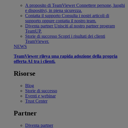
A proposito di TeamViewer
Connettere persone, luoghi
e dispositivi, in piena sicurezza.
Contatta il supporto
Consulta i nostri articoli di
supporto oppure contatta il nostro team.
Diventa partner
Unisciti al nostro partner program
TeamUP.
Storie di successo
Scopri i risultati dei clienti
TeamViewer.
NEWS
TeamViewer rileva una rapida adozione della propria
offerta AI tra i clienti.
Risorse
Blog
Storie di successo
Eventi e webinar
Trust Center
Partner
Diventa partner