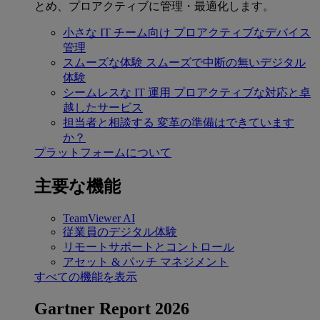
とめ、プロアクティブに管理・最適化します。
小さな IT チーム向け
プロアクティブなデバイス
管理
スムーズな体験
スムーズで中断の無いデジタル
体験
シームレスな IT 運用
プロアクティブな対応と卓
越したサービス
担当者と相談する
変革の準備はできています
か？
プラットフォームについて
主要な機能
TeamViewer AI
従業員のデジタル体験
リモートサポートとコントロール
アセット & パッチ マネジメント
すべての機能を表示
Gartner Report 2026