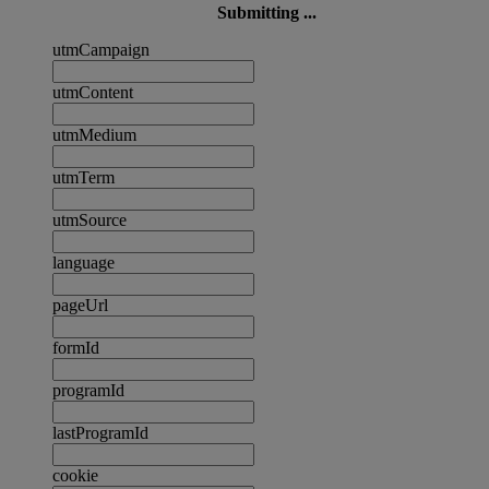
Submitting ...
utmCampaign
utmContent
utmMedium
utmTerm
utmSource
language
pageUrl
formId
programId
lastProgramId
cookie