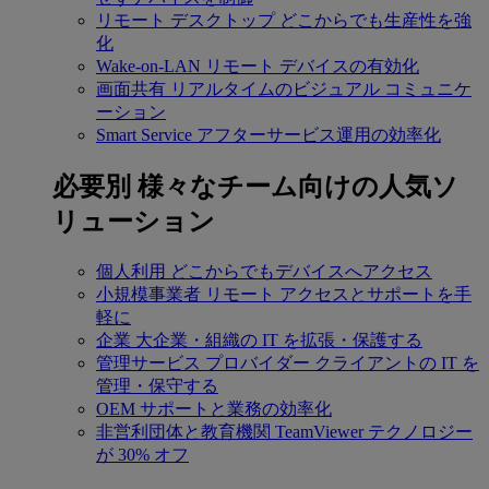
リモート デスクトップ
どこからでも生産性を強
化
Wake-on-LAN
リモート デバイスの有効化
画面共有
リアルタイムのビジュアル コミュニケ
ーション
Smart Service
アフターサービス運用の効率化
必要別
様々なチーム向けの人気ソ
リューション
個人利用
どこからでもデバイスへアクセス
小規模事業者
リモート アクセスとサポートを手
軽に
企業
大企業・組織の IT を拡張・保護する
管理サービス プロバイダー
クライアントの IT を
管理・保守する
OEM
サポートと業務の効率化
非営利団体と教育機関
TeamViewer テクノロジー
が 30% オフ