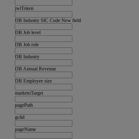
jwtToken
DB Industry SIC Code New field
DB Job level
DB Job role
DB Industry
DB Annual Revenue
DB Employee size
marketoTarget
pagePath
gclid
pageName