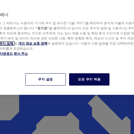
 배너
wer와 그 파트너는 사용자의 기기에 쿠키 및 유사한 기술("쿠키")을 배치하여 분석과 더불어 사용
개인 맞춤화하고자 합니다.
“동의함”
을 클릭하면 (i) 당사의 모든 쿠키의 설정 및 사용과 (ii) 
후속 처리에 동의하는 것으로 간주되며, 이는 당사 제품 사용 및 해당 분석 수단으로 수집된 
 쿠키 배치 및 데이터 처리에 관한 자세한 사항, 특히 정확한 목적, 제삼자 수신인 및 쿠키 저장
쿠키 정책
및
개인 정보 보호 정책
에 설명되어 있습니다. 사용자 기본 설정을 직접 선택하려면
 자유롭게 조정하십시오.
er 다운로드
본사 주소
쿠키 설정
모든 쿠키 허용