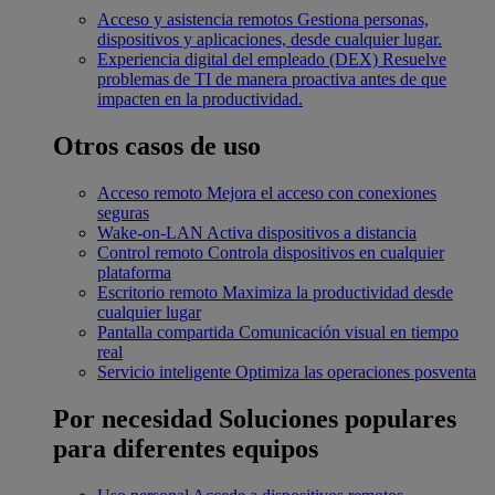
Acceso y asistencia remotos
Gestiona personas,
dispositivos y aplicaciones, desde cualquier lugar.
Experiencia digital del empleado (DEX)
Resuelve
problemas de TI de manera proactiva antes de que
impacten en la productividad.
Otros casos de uso
Acceso remoto
Mejora el acceso con conexiones
seguras
Wake-on-LAN
Activa dispositivos a distancia
Control remoto
Controla dispositivos en cualquier
plataforma
Escritorio remoto
Maximiza la productividad desde
cualquier lugar
Pantalla compartida
Comunicación visual en tiempo
real
Servicio inteligente
Optimiza las operaciones posventa
Por necesidad
Soluciones populares
para diferentes equipos