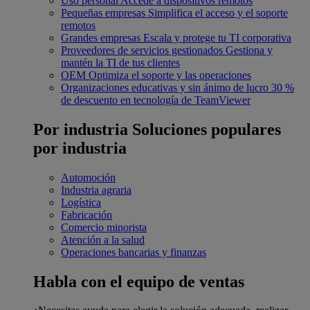
Uso personal
Accede a dispositivos remotos
Pequeñas empresas
Simplifica el acceso y el soporte
remotos
Grandes empresas
Escala y protege tu TI corporativa
Proveedores de servicios gestionados
Gestiona y
mantén la TI de tus clientes
OEM
Optimiza el soporte y las operaciones
Organizaciones educativas y sin ánimo de lucro
30 %
de descuento en tecnología de TeamViewer
Por industria
Soluciones populares
por industria
Automoción
Industria agraria
Logística
Fabricación
Comercio minorista
Atención a la salud
Operaciones bancarias y finanzas
Habla con el equipo de ventas