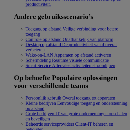
productiviteit.
Andere gebruiksscenario’s
Toegang op afstand
Veilige verbinding voor betere
toegang
Controle op afstand
Onafhankelijk van platform
Desktop op afstand
De productiviteit vanaf overal
verbeteren
Wake-on-LAN
Apparaten op afstand activeren
Schermdeling
Realtime visuele communicatie
Smart Service
Aftersales-activiteiten stroomlijnen
Op behoefte
Populaire oplossingen
voor verschillende teams
Persoonlijk gebruik
Overal toegang tot apparaten
Kleine bedrijven
Eenvoudige toegang en ondersteuning
op afstand
Grote bedrijven
IT van grote ondernemingen opschalen
en beveiligen
Beheerde serviceproviders
Client-IT beheren en
behouden