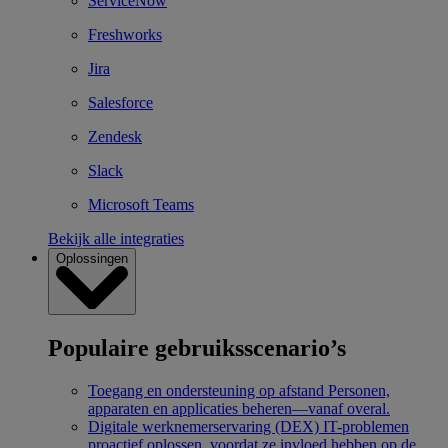
ServiceNow
Freshworks
Jira
Salesforce
Zendesk
Slack
Microsoft Teams
Bekijk alle integraties
Oplossingen
Populaire gebruiksscenario’s
Toegang en ondersteuning op afstand
Personen,
apparaten en applicaties beheren—vanaf overal.
Digitale werknemerservaring (DEX)
IT-problemen
proactief oplossen, voordat ze invloed hebben op de