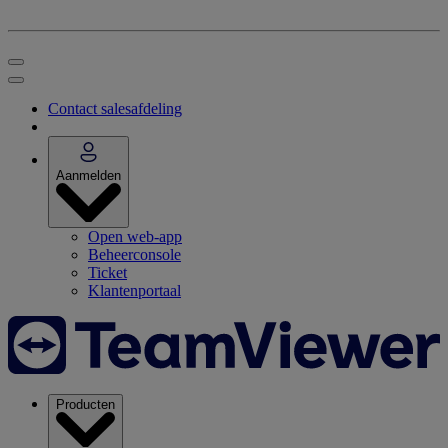
Contact salesafdeling
Aanmelden
Open web-app
Beheerconsole
Ticket
Klantenportaal
Producten