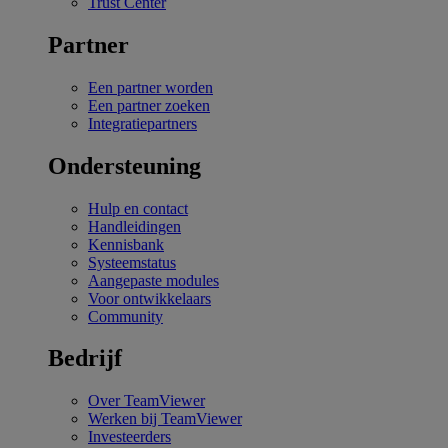
Trust Center
Partner
Een partner worden
Een partner zoeken
Integratiepartners
Ondersteuning
Hulp en contact
Handleidingen
Kennisbank
Systeemstatus
Aangepaste modules
Voor ontwikkelaars
Community
Bedrijf
Over TeamViewer
Werken bij TeamViewer
Investeerders