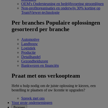
OEM's
Ondersteuning en bedrijfsvoering stroomlijnen
Non-profitorganisaties en onderwijs
30% korting op
TeamViewer-technologie
Per branches
Populaire oplossingen
gesorteerd per branche
Automotive
Landbouw
Logistiek
Productie
Detailhandel
Gezondheidszorg
Bankwezen en financiën
Praat met ons verkoopteam
Hebt u hulp nodig om de juiste oplossing te kiezen, een
bestelling te plaatsen of uw licentie te upgraden?
Spreek met ons
Voor grote ondernemingen
Bronnen