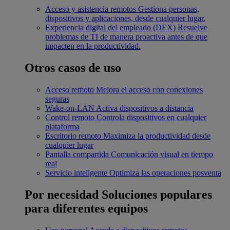
Acceso y asistencia remotos
Gestiona personas,
dispositivos y aplicaciones, desde cualquier lugar.
Experiencia digital del empleado (DEX)
Resuelve
problemas de TI de manera proactiva antes de que
impacten en la productividad.
Otros casos de uso
Acceso remoto
Mejora el acceso con conexiones
seguras
Wake-on-LAN
Activa dispositivos a distancia
Control remoto
Controla dispositivos en cualquier
plataforma
Escritorio remoto
Maximiza la productividad desde
cualquier lugar
Pantalla compartida
Comunicación visual en tiempo
real
Servicio inteligente
Optimiza las operaciones posventa
Por necesidad
Soluciones populares
para diferentes equipos