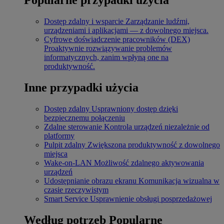
Dostęp zdalny i wsparcie
Zarządzanie ludźmi,
urządzeniami i aplikacjami — z dowolnego miejsca.
Cyfrowe doświadczenie pracowników (DEX)
Proaktywnie rozwiązywanie problemów
informatycznych, zanim wpłyną one na
produktywność.
Inne przypadki użycia
Dostęp zdalny
Usprawniony dostęp dzięki
bezpiecznemu połączeniu
Zdalne sterowanie
Kontrola urządzeń niezależnie od
platformy
Pulpit zdalny
Zwiększona produktywność z dowolnego
miejsca
Wake-on-LAN
Możliwość zdalnego aktywowania
urządzeń
Udostępnianie obrazu ekranu
Komunikacja wizualna w
czasie rzeczywistym
Smart Service
Usprawnienie obsługi posprzedażowej
Według potrzeb
Popularne