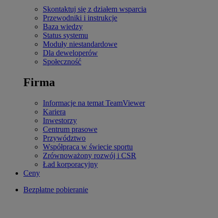
Skontaktuj się z działem wsparcia
Przewodniki i instrukcje
Baza wiedzy
Status systemu
Moduły niestandardowe
Dla deweloperów
Społeczność
Firma
Informacje na temat TeamViewer
Kariera
Inwestorzy
Centrum prasowe
Przywództwo
Współpraca w świecie sportu
Zrównoważony rozwój i CSR
Ład korporacyjny
Ceny
Bezpłatne pobieranie