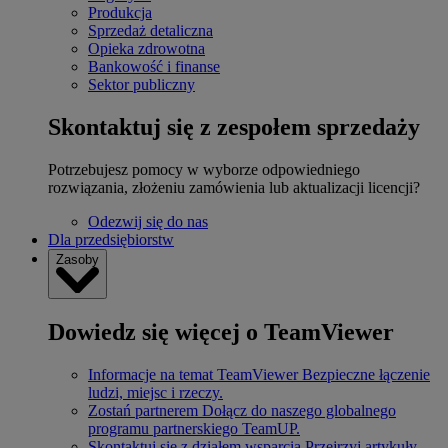
Produkcja
Sprzedaż detaliczna
Opieka zdrowotna
Bankowość i finanse
Sektor publiczny
Skontaktuj się z zespołem sprzedaży
Potrzebujesz pomocy w wyborze odpowiedniego
rozwiązania, złożeniu zamówienia lub aktualizacji licencji?
Odezwij się do nas
Dla przedsiębiorstw
Zasoby
Dowiedz się więcej o TeamViewer
Informacje na temat TeamViewer
Bezpieczne łączenie
ludzi, miejsc i rzeczy.
Zostań partnerem
Dołącz do naszego globalnego
programu partnerskiego TeamUP.
Skontaktuj się z działem wsparcia
Przejrzyj artykuły