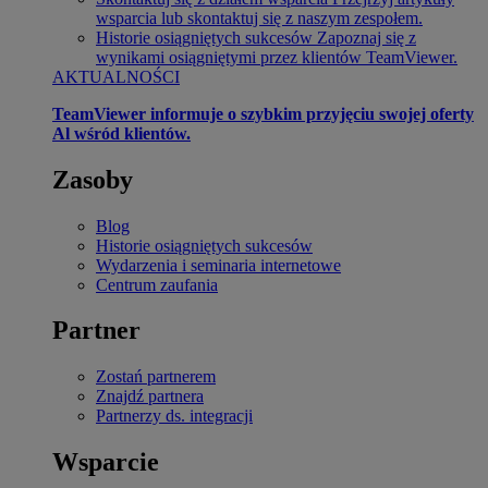
wsparcia lub skontaktuj się z naszym zespołem.
Historie osiągniętych sukcesów
Zapoznaj się z
wynikami osiągniętymi przez klientów TeamViewer.
AKTUALNOŚCI
TeamViewer informuje o szybkim przyjęciu swojej oferty
Al wśród klientów.
Zasoby
Blog
Historie osiągniętych sukcesów
Wydarzenia i seminaria internetowe
Centrum zaufania
Partner
Zostań partnerem
Znajdź partnera
Partnerzy ds. integracji
Wsparcie