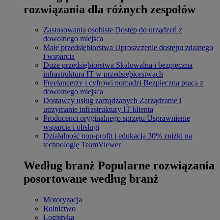
rozwiązania dla różnych zespołów
Zastosowania osobiste
Dostęp do urządzeń z
dowolnego miejsca
Małe przedsiębiorstwa
Uproszczenie dostępu zdalnego
i wsparcia
Duże przedsiębiorstwa
Skalowalna i bezpieczna
infrastruktura IT w przedsiębiorstwach
Freelancerzy i cyfrowi nomadzi
Bezpieczna praca z
dowolnego miejsca
Dostawcy usług zarządzanych
Zarządzanie i
utrzymanie infrastruktury IT klienta
Producenci oryginalnego sprzętu
Usprawnienie
wsparcia i obsługi
Działalność non-profit i edukacja
30% zniżki na
technologię TeamViewer
Według branż
Popularne rozwiązania
posortowane według branż
Motoryzacja
Rolnictwo
Logistyka